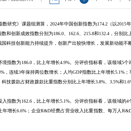
数研究》课题组测算，
2024
年中国创新指数为
174.2
（以
2015
指数和创新成效指数分别为
186.0
、
162.6
、
215.8
和
132.4
，分别比
我国科技创新能力持续提升，创新产出较快增长，发展新动能不
环境指数为
186.0
，比上年增长
4.9%
。分评价指标看，该领域
5
个
8%
，连续
3
年保持两位数增长；人均
GDP
指数比上年增长
5.1%
；
、科技拨款占财政拨款比重指数分别比上年增长
3.8%
、
3.5%
和
1.
投入指数为
162.6
，比上年增长
5.1%
。分评价指标看，该领域的
4
上年增长
6.6%
；企业
R&D
经费占营业收入比重指数、每万人
R&