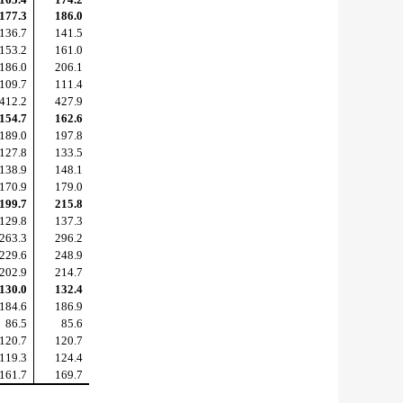
177.3
186.0
136.7
141.5
153.2
161.0
186.0
206.1
109.7
111.4
412.2
427.9
154.7
162.6
189.0
197.8
127.8
133.5
138.9
148.1
170.9
179.0
199.7
215.8
129.8
137.3
263.3
296.2
229.6
248.9
202.9
214.7
130.0
132.4
184.6
186.9
86.5
85.6
120.7
120.7
119.3
124.4
161.7
169.7