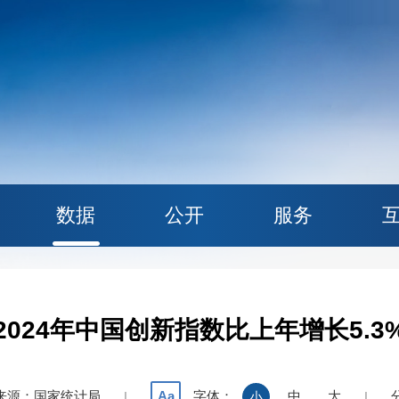
数据
公开
服务
2024年中国创新指数比上年增长5.3
来源：国家统计局
字体：
中
大
Aa
|
小
|