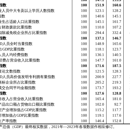
指数
100
151.9
160.6
业人员中大专及以上学历人数指数
100
123.1
128.2
指数
100
140.6
145.1
业生占适龄人口比重指数
100
145.1
161.7
占财政拨款比重指数
100
110.0
107.2
扣除减免税企业所占比重指数
100
294.4
332.4
指数
100
137.1
146.7
D
人员全时当量指数
100
148.9
165.6
占
GDP
比重指数
100
118.1
123.7
人员人均经费指数
100
136.1
140.5
经费占营业收入比重指数
100
147.7
161.0
指数
100
171.6
187.5
技论文数指数
100
121.5
128.3
D
人员高价值发明专利拥有量指数
100
200.9
227.7
商标企业所占比重指数
100
205.2
219.3
成交合同平均金额指数
100
173.7
193.2
指数
100
127.6
128.8
售收入占营业收入比重指数
100
165.4
181.0
产品出口额占货物出口额比重指数
100
102.0
92.7
型产业增加值占
GDP
比重指数
100
115.2
117.7
济增加值占
GDP
比重指数
100
119.1
117.6
生产率指数
100
146.4
152.8
产总值（
GDP
）最终核实数据，
2021
年—
2023
年各项数据作相应修订。