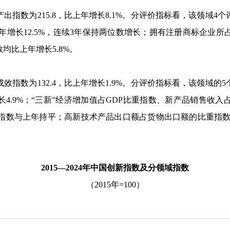
产出指数为
215.8
，比上年增长
8.1%
。分评价指标看，该领域
4
个
年增长
12.5%
，连续
3
年保持两位数增长；拥有注册商标企业所
数均比上年增长
5.8%
。
成效指数为
132.4
，比上年增长
1.9%
。分评价指标看，该领域的
5
长
4.9%
；“三新”经济增加值占
GDP
比重指数、新产品销售收入
指数与上年持平；高新技术产品出口额占货物出口额的比重指
2015
—
2024
年中国创新指数及分领域指数
（
2015
年
=100
）