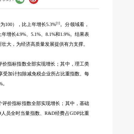
[1]
年为
100
），比上年增长
5.3%
。分领域看，
上年增长
4.9%
、
5.1%
、
8.1%
和
1.9%
。结果表
断壮大，为经济高质量发展提供有力支撑。
评价指标指数全部实现增长；其中，理工类
享受加计扣除减免税企业所占比重指数、每
6%
。
个评价指标指数全部实现增长；其中，基础
D
人员全时当量指数、
R&D
经费占
GDP
比重