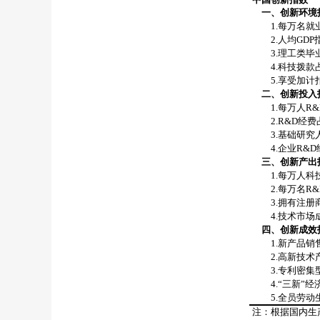
一、创新环境
1.
每万名就
2.
人均
GDP
3.
理工类毕
4.
科技拨款
5.
享受加计
二、创新投入
1.
每万人
R&
2.R&D
经费
3.
基础研究
4.
企业
R&D
三、创新产出
1.
每万人科
2.
每万名
R&
3.
拥有注册
4.
技术市场
四、创新成效
1.
新产品销
2.
高新技术
3.
专利密集
4.
“三新”经
5.
全员劳动
注：根据国内生