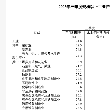
2025
年三季度规模以上工业产
三季度
行业
产能利用率
比上年同期增减
（
%
）
分点）
工业
74.6
其中：采矿业
72.5
制造业
74.8
电力、热力、燃气及水生产
74.3
和供应业
其中：煤炭开采和洗选业
68.9
石油和天然气开采业
91.2
食品制造业
70.1
纺织业
77.2
化学原料和化学制品制造业
72.5
医药制造业
71.9
化学纤维制造业
85.6
非金属矿物制品业
62.0
黑色金属冶炼和压延加工业
80.1
有色金属冶炼和压延加工业
77.8
通用设备制造业
78.9
专用设备制造业
75.5