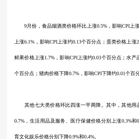
9
月份，食品烟酒类价格环比上涨
0.5%
，影响
CPI
上
上涨
6.1%
，影响
CPI
上涨约
0.13
个百分点；蛋类价格上涨
鲜果价格上涨
1.7%
，影响
CPI
上涨约
0.03
个百分点；水产
个百分点；猪肉价格下降
0.7%
，影响
CPI
下降约
0.01
个百
其他七大类价格环比四涨一平两降。其中，其他用品
0.7%
，生活用品及服务、医疗保健价格分别上涨
0.3%
和
育文化娱乐价格分别下降
0.9%
和
0.4%
。