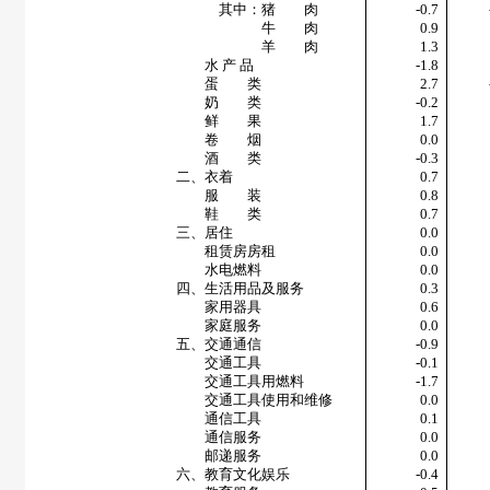
其中：猪 肉
-0.7
牛 肉
0.9
羊 肉
1.3
水 产 品
-1.8
蛋 类
2.7
奶 类
-0.2
鲜 果
1.7
卷 烟
0.0
酒 类
-0.3
二、衣着
0.7
服 装
0.8
鞋 类
0.7
三、居住
0.0
租赁房房租
0.0
水电燃料
0.0
四、生活用品及服务
0.3
家用器具
0.6
家庭服务
0.0
五、交通通信
-0.9
交通工具
-0.1
交通工具用燃料
-1.7
交通工具使用和维修
0.0
通信工具
0.1
通信服务
0.0
邮递服务
0.0
六、教育文化娱乐
-0.4