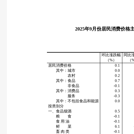
2025
年
9
月份居民消费价格
环比涨跌幅
同比
（
%
）
（
居民消费价格
0.1
其中：城市
0.0
农村
0.2
其中：食品
0.7
非食品
-0.1
其中：消费品
0.3
服务
-0.3
其中：不包括食品和能源
0.0
按类别分
一、食品烟酒
0.5
粮 食
-0.1
食 用 油
-0.1
鲜 菜
6.1
畜 肉 类
-0.1