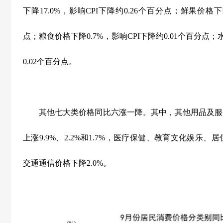
下降
17.0%
，影响
CPI
下降约
0.26
个百分点；鲜果价格下
点；粮食价格下降
0.7%
，影响
CPI
下降约
0.01
个百分点；
0.02
个百分点。
其他七大类价格同比六涨一降。其中，其他用品及服
上涨
9.9%
、
2.2%
和
1.7%
，医疗保健、教育文化娱乐、居
交通通信价格下降
2.0%
。