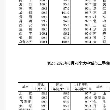
南 宁
100.3
99.5
96.2
常 德
海 口
100.0
95.5
95.7
韶 关
重 庆
99.3
97.6
96.1
湛 江
成 都
99.8
101.0
98.7
惠 州
贵 阳
99.4
96.3
95.6
桂 林
昆 明
99.7
94.6
92.7
北 海
西 安
99.4
95.3
97.1
三 亚
兰 州
99.6
95.9
93.4
泸 州
西 宁
100.1
96.2
95.0
南 充
银 川
99.8
97.2
96.3
遵 义
乌鲁木齐
100.1
100.6
98.4
大 理
表
2
：
2025
年
8
月
70
个大中城市二手住
环比
同比
1-8
月平均
城市
城市
上月
=100
上年同月
=100
上年同期
=100
北 京
98.8
96.9
97.7
唐 山
天 津
99.6
97.0
95.9
秦 皇 岛
石 家 庄
99.4
94.9
93.7
包 头
太 原
99.8
95.7
95.3
丹 东