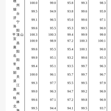
赣
100.0
99.0
95.8
99.3
98.3
州
烟
99.5
94.9
93.8
99.6
95.9
台
济
99.1
96.5
95.0
99.6
97.1
宁
洛
99.6
95.5
95.3
99.5
96.0
阳
平 顶 山
100.3
100.3
99.4
99.9
99.0
宜
100.9
98.9
97.2
100.3
100.1
昌
襄
99.6
95.5
95.4
100.1
96.0
阳
岳
99.9
95.1
93.2
99.6
95.3
阳
常
99.4
95.1
93.5
99.7
96.3
德
韶
100.0
96.1
95.7
99.7
96.7
关
湛
99.3
97.7
95.5
99.5
97.9
江
惠
99.0
96.3
94.7
99.2
96.9
州
桂
99.6
97.1
97.2
99.8
96.9
林
北
99.5
94.4
94.1
99.5
93.7
海