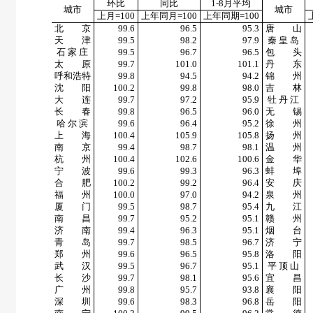
环比
同比
1-8
月平均
城市
城市
上月
=100
上年同月
=100
上年同期
=100
北 京
99.6
96.5
95.3
唐 山
天 津
99.5
98.2
97.9
秦 皇 岛
石 家 庄
99.5
96.7
96.5
包 头
太 原
99.7
101.0
101.1
丹 东
呼和浩特
99.8
94.5
94.2
锦 州
沈 阳
100.2
99.8
98.0
吉 林
大 连
99.7
97.2
95.9
牡 丹 江
长 春
99.8
96.5
96.0
无 锡
哈 尔 滨
99.6
96.4
95.2
徐 州
上 海
100.4
105.9
105.8
扬 州
南 京
99.4
98.7
98.1
温 州
杭 州
100.4
102.6
100.6
金 华
宁 波
99.6
99.3
96.3
蚌 埠
合 肥
100.2
99.2
96.4
安 庆
福 州
100.0
97.0
94.2
泉 州
厦 门
99.5
98.7
95.4
九 江
南 昌
99.7
95.2
95.1
赣 州
济 南
99.4
96.3
95.1
烟 台
青 岛
99.7
98.5
96.7
济 宁
郑 州
99.6
96.5
95.8
洛 阳
武 汉
99.5
96.7
95.1
平 顶 山
长 沙
99.7
98.1
95.6
宜 昌
广 州
99.8
95.7
93.8
襄 阳
深 圳
99.6
98.3
96.8
岳 阳