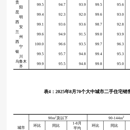
贵
99.5
94.7
93.9
99.5
95.6
阳
昆
99.4
92.3
92.0
99.6
93.0
明
西
99.1
93.6
93.6
98.7
92.8
安
兰
99.6
94.9
91.5
99.0
93.9
州
西
100.0
96.6
93.5
99.7
96.3
宁
银
99.5
95.7
94.8
99.4
95.3
川
乌鲁木
99.9
95.5
94.8
99.8
95.0
齐
表
4
：
2025
年
8
月
70
个大中城市二手住宅销
2
2
90m
及以下
90-144m
1-8
月
环比
同比
环比
同比
城市
平均