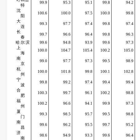
99.9
95.3
95.1
99.8
94.2
特
沈
100.6
100.0
97.5
100.0
99.8
阳
大
99.3
97.7
97.4
99.8
97.4
连
长
99.7
96.6
96.4
99.8
96.3
春
哈 尔 滨
99.6
94.8
93.9
99.6
97.3
上
100.0
104.7
105.4
100.2
105.0
海
南
99.0
97.7
97.3
99.5
98.9
京
杭
100.0
101.8
99.8
100.1
102.8
州
宁
99.8
99.2
97.4
99.4
99.4
波
合
100.3
99.7
96.1
100.2
98.8
肥
福
100.2
96.6
94.1
99.9
97.3
州
厦
99.3
98.5
95.7
99.5
98.8
门
南
99.6
96.2
95.5
99.7
95.2
昌
济
98.6
94.9
93.3
99.6
96.4
南