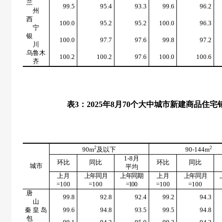
兰
99.5
95.4
93.3
99.6
96.2
州
西
100.0
95.2
95.2
100.0
96.3
宁
银
100.0
97.7
97.6
99.8
97.2
川
乌鲁木
100.2
100.2
97.6
100.0
100.6
齐
表
3
：
2025
年
8
月
70
个大中城市新建商品住宅
2
2
90m
及以下
90-144m
1-8
月
环比
同比
环比
同比
城市
平均
上月
上年同月
上年同期
上月
上年同月
=100
=100
=100
=100
=100
唐
99.8
92.8
92.4
99.2
94.3
山
秦 皇 岛
99.6
94.8
93.5
99.5
94.8
包