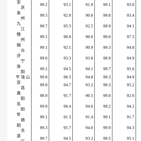
安
99.2
93.1
91.9
99.1
93.0
庆
泉
99.5
92.9
90.6
99.8
93.4
州
九
99.7
95.5
92.5
99.9
94.1
江
赣
99.1
96.8
96.0
99.0
97.3
州
烟
99.1
92.1
90.9
99.3
94.8
台
济
99.0
93.3
93.8
98.9
94.9
宁
洛
99.2
94.5
94.1
99.7
95.6
阳
平 顶 山
99.8
96.5
94.8
99.3
94.9
宜
99.9
94.7
93.2
99.3
95.2
昌
襄
98.9
91.7
90.5
99.8
92.6
阳
岳
99.9
96.4
94.6
99.2
94.2
阳
常
99.1
91.5
91.4
99.1
91.7
德
韶
99.3
95.7
94.0
99.9
94.3
关
湛
99.7
94.5
93.2
99.5
95.1