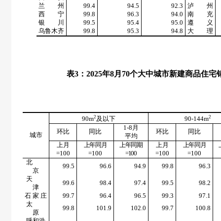
兰 州
99.4
94.5
92.3
泸 州
西 宁
99.8
96.3
94.0
南 充
银 川
99.5
95.4
95.0
遵 义
乌鲁木齐
99.8
95.3
94.8
大 理
表
3
：
2025
年
8
月
70
个大中城市新建商品住宅
2
2
90m
及以下
90-144m
1-8
月
环比
同比
环比
同比
城市
平均
上月
上年同月
上年同期
上月
上年同月
=100
=100
=100
=100
=100
北
99.5
96.6
94.9
99.8
96.3
京
天
99.6
98.4
97.4
99.5
98.2
津
石 家 庄
99.7
96.4
96.5
99.3
97.1
太
99.8
101.9
102.0
99.7
100.8
原
呼和浩