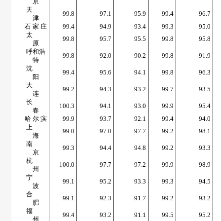
京
天
99.8
97.1
95.9
99.4
96.7
津
石 家 庄
99.4
94.9
93.4
99.3
95.0
太
99.8
95.7
95.5
99.8
95.8
原
呼和浩
99.8
92.0
90.2
99.8
91.9
特
沈
99.4
95.6
94.1
99.8
96.3
阳
大
99.2
94.3
93.2
99.7
93.5
连
长
100.3
94.1
93.0
99.9
95.4
春
哈 尔 滨
99.9
93.7
92.1
99.4
94.0
上
99.0
97.0
97.7
99.2
98.1
海
南
99.3
94.4
94.8
99.2
93.3
京
杭
100.0
97.7
97.2
99.9
98.9
州
宁
99.1
95.2
93.3
99.3
94.5
波
合
99.1
92.3
91.7
99.2
93.2
肥
福
99.4
93.2
91.1
99.5
95.2
州