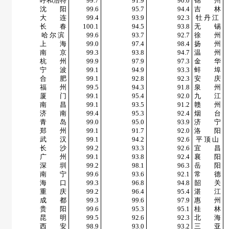
呼和浩特
99.7
91.9
90.0
锦 州
沈 阳
99.6
95.7
94.4
吉 林
大 连
99.4
93.9
92.3
牡 丹 江
长 春
100.1
94.5
93.8
无 锡
哈 尔 滨
99.6
93.7
92.7
徐 州
上 海
99.0
97.4
98.4
扬 州
南 京
99.3
93.8
94.7
温 州
杭 州
99.9
97.9
97.3
金 华
宁 波
99.1
94.9
93.3
蚌 埠
合 肥
99.1
92.8
92.3
安 庆
福 州
99.5
94.3
91.8
泉 州
厦 门
99.1
95.4
92.0
九 江
南 昌
99.1
93.5
91.2
赣 州
济 南
99.4
95.3
92.4
烟 台
青 岛
99.0
95.0
93.9
济 宁
郑 州
99.1
91.7
92.0
洛 阳
武 汉
99.1
94.2
92.6
平 顶 山
长 沙
99.2
93.3
92.6
宜 昌
广 州
99.1
93.8
92.4
襄 阳
深 圳
99.2
98.1
96.3
岳 阳
南 宁
99.6
93.6
92.1
常 德
海 口
99.3
96.8
94.8
韶 关
重 庆
99.2
96.4
95.4
湛 江
成 都
99.3
99.6
97.9
惠 州
贵 阳
99.6
95.3
95.1
桂 林
昆 明
99.5
92.6
92.3
北 海
西 安
98.9
93.0
93.2
三 亚