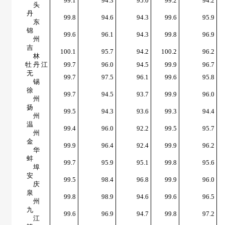
99.1
94.3
95.0
99.2
94.2
头
丹
99.8
94.6
94.3
99.6
95.9
东
锦
99.6
96.1
94.3
99.8
96.9
州
吉
100.1
95.7
94.2
100.2
96.2
林
牡 丹 江
99.7
96.0
94.5
99.9
96.7
无
99.7
97.5
96.1
99.6
95.8
锡
徐
99.7
94.5
93.7
99.9
96.0
州
扬
99.5
94.3
93.6
99.3
94.4
州
温
99.4
96.0
92.2
99.5
95.7
州
金
99.9
96.4
92.4
99.9
96.2
华
蚌
99.7
95.9
95.1
99.8
95.6
埠
安
99.5
98.4
96.8
99.9
96.0
庆
泉
99.8
98.9
94.6
99.6
96.5
州
九
99.6
96.9
94.7
99.8
97.2
江