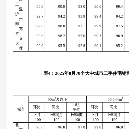
三
99.9
99.0
98.0
99.6
99.4
亚
泸
99.7
94.2
93.8
99.4
94.2
州
南
99.6
98.0
97.1
99.9
97.5
充
遵
99.9
98.2
97.0
99.5
96.9
义
大
99.9
95.5
92.8
99.1
95.2
理
表
4
：
2025
年
8
月
70
个大中城市二手住宅销
2
2
90m
及以下
90-144m
1-8
月
环比
同比
环比
同比
城市
平均
上月
上年同月
上年同期
上月
上年同月
=100
=100
=100
=100
=100
北
98.6
96.8
97.8
99.0
96.8