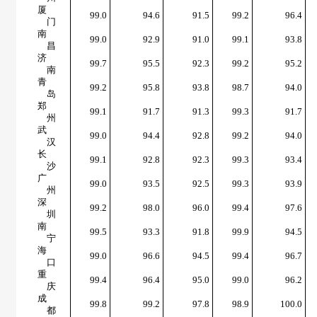
厦
99.0
94.6
91.5
99.2
96.4
门
南
99.0
92.9
91.0
99.1
93.8
昌
济
99.7
95.5
92.3
99.2
95.2
南
青
99.2
95.8
93.8
98.7
94.0
岛
郑
99.1
91.7
91.3
99.3
91.7
州
武
99.0
94.4
92.8
99.2
94.0
汉
长
99.1
92.8
92.3
99.3
93.4
沙
广
99.0
93.5
92.5
99.3
93.9
州
深
99.2
98.0
96.0
99.4
97.6
圳
南
99.5
93.3
91.8
99.9
94.5
宁
海
99.0
96.6
94.5
99.4
96.7
口
重
99.4
96.4
95.0
99.0
96.2
庆
成
99.8
99.2
97.8
98.9
100.0
都