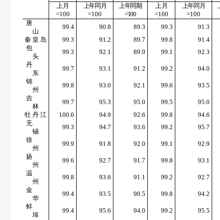
上月
上年同月
上年同期
上月
上年同月
=100
=100
=100
=100
=100
唐
99.4
90.8
89.3
99.3
91.3
山
秦 皇 岛
99.3
91.2
89.7
99.8
91.4
包
99.3
92.1
89.9
99.1
92.3
头
丹
99.7
93.1
91.2
99.2
94.0
东
锦
99.8
93.0
92.1
99.6
93.5
州
吉
99.7
95.3
95.0
99.5
95.0
林
牡 丹 江
100.0
94.9
92.6
99.8
94.6
无
99.3
94.7
93.6
99.2
95.7
锡
徐
99.9
91.8
92.0
99.1
92.9
州
扬
99.6
92.7
91.7
99.8
93.1
州
温
99.8
93.6
91.1
99.2
92.7
州
金
99.4
93.5
90.5
99.8
94.2
华
蚌
99.4
95.6
94.0
99.2
95.5
埠