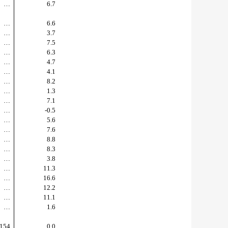
…
6.7
…
6.6
…
3.7
…
7.5
…
6.3
…
4.7
…
4.1
…
8.2
…
1.3
…
7.1
…
-0.5
…
5.6
…
7.6
…
8.8
…
8.3
…
3.8
…
11.3
…
16.6
…
12.2
…
11.1
…
1.6
154
0.0