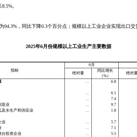
长
8.5%
。
为
94.3%
，同比下降
0.3
个百分点；规模以上工业企业实现出口交
2025
年
6
月份规模以上工业生产主要数据
6
月
指标
同比增长
绝对量
绝对
（
%
）
值
…
6.8
…
6.1
…
7.4
造业
…
9.7
及水生产和供应业
…
1.8
企业
…
5.7
业
…
7.1
投资企业
…
5.5