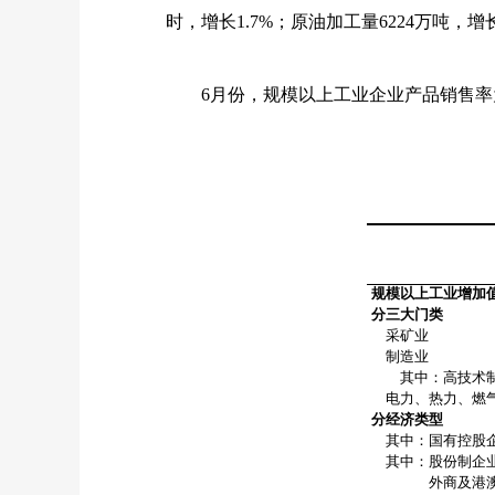
时，增长
1.7%
；原油加工量
6224
万吨，增
6
月份，规模以上工业企业产品销售率
规模以上工业增加
分三大门类
采矿业
制造业
其中：高技术制
电力、热力、燃气
分经济类型
其中：国有控股
其中：股份制企
外商及港澳台