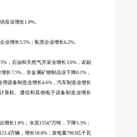
供应业增长
1.8%
。
企业增长
5.5%
；私营企业增长
6.2%
。
.5%
，石油和天然气开采业增长
3.6%
，农副
业增长
7.5%
，非金属矿物制品业下降
0.1%
，
专用设备制造业增长
4.6%
，汽车制造业增长
计算机、通信和其他电子设备制造业增长
比增长
1.8%
；水泥
15547
万吨，下降
5.3%
；
123.4
万辆，增长
18.8%
；发电量
7963
亿千瓦