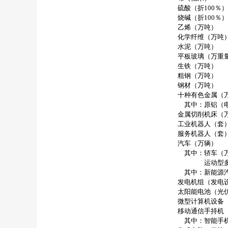
硫酸（折
100
％）
烧碱（折
100
％）
乙烯（万吨）
化学纤维（万吨
水泥（万吨）
平板玻璃（万重
生铁（万吨）
粗钢（万吨）
钢材（万吨）
十种有色金属（
其中：原铝（电
金属切削机床（
工业机器人（套
服务机器人（套
汽车（万辆）
其中：轿车（万
运动型多用
其中：新能源汽
发电机组（发电设
太阳能电池（光伏
微型计算机设备
移动通信手持机
其中：智能手机