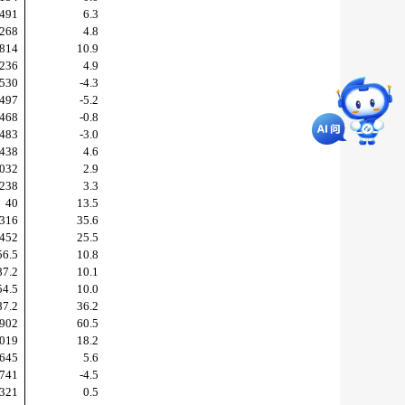
491
6.3
268
4.8
814
10.9
236
4.9
530
-4.3
497
-5.2
468
-0.8
483
-3.0
438
4.6
032
2.9
238
3.3
40
13.5
316
35.6
452
25.5
56.5
10.8
87.2
10.1
54.5
10.0
87.2
36.2
902
60.5
019
18.2
645
5.6
741
-4.5
321
0.5