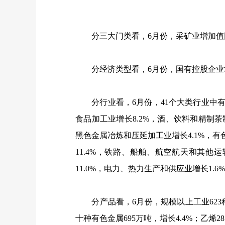
分三大门类看，
6
月份，采矿业增加值
分经济类型看，
6
月份，国有控股企业
分行业看，
6
月份，
41
个大类行业中
食品加工业增长
8.2%
，酒、饮料和精制茶
黑色金属冶炼和压延加工业增长
4.1%
，有
11.4%
，铁路、船舶、航空航天和其他运
11.0%
，电力、热力生产和供应业增长
1.6%
分产品看，
6
月份，规模以上工业
623
十种有色金属
695
万吨，增长
4.4%
；乙烯
28