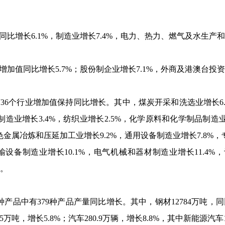
同比增长
6.1%
，制造业增长
7.4%
，电力、热力、燃气及水生产和
增加值同比增长
5.7%
；股份制企业增长
7.1%
，外商及港澳台投资
有
36
个行业增加值保持同比增长。其中，煤炭开采和洗选业增长
6
制造业增长
3.4%
，纺织业增长
2.5%
，化学原料和化学制品制造
色金属冶炼和压延加工业增长
9.2%
，通用设备制造业增长
7.8%
，
输设备制造业增长
10.1%
，电气机械和器材制造业增长
11.4%
，
。
种产品中有
379
种产品产量同比增长。其中，钢材
12784
万吨，同
5
万吨，增长
5.8%
；汽车
280.9
万辆，增长
8.8%
，其中新能源汽车