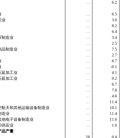
…
6.2
业
…
6.5
采业
…
3.6
…
8.2
…
6.4
茶制造业
…
3.4
…
2.5
制品制造业
…
7.5
…
2.7
业
…
6.7
业
…
-0.1
压延加工业
…
4.1
压延加工业
…
9.2
…
6.7
…
7.8
…
4.6
…
11.4
航天和其他运输设备制造业
…
10.1
制造业
…
11.4
他电子设备制造业
…
11.0
和供应业
…
1.6
产品产量
28
0.4