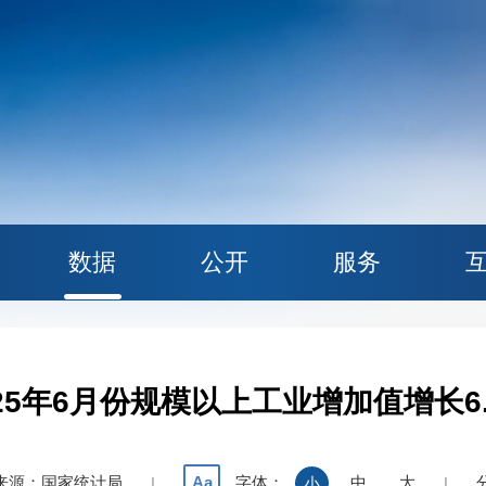
数据
公开
服务
025年6月份规模以上工业增加值增长6.
来源：国家统计局
字体：
中
大
Aa
|
小
|