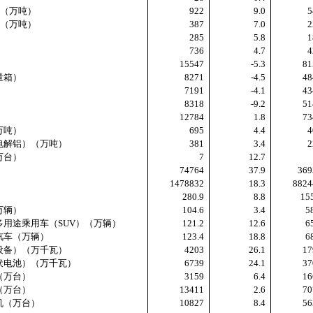
（万吨）
922
9.0
5
（万吨）
387
7.0
2
285
5.8
1
）
736
4.7
4
15547
-5.3
81
量箱）
8271
-4.5
48
7191
-4.1
43
8318
-9.2
51
12784
1.8
73
万吨）
695
4.4
4
解铝）（万吨）
381
3.4
2
万台）
7
12.7
）
74764
37.9
369
）
1478832
18.3
8824
280.9
8.8
15
辆）
104.6
3.4
5
途乘用车（
SUV
）（万辆）
121.2
12.6
6
车（万辆）
123.4
18.8
6
备）（万千瓦）
4203
26.1
17
电池）（万千瓦）
6739
24.1
37
（万台）
3159
6.4
16
（万台）
13411
2.6
70
（万台）
10827
8.4
56