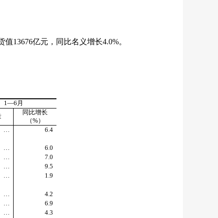
货值
13676
亿元，同比名义增长
4.0%
。
1
—
6
月
同比增长
量
（
%
）
…
6.4
…
6.0
…
7.0
…
9.5
…
1.9
…
4.2
…
6.9
…
4.3