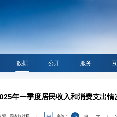
数据
公开
服务
2025年一季度居民收入和消费支出情
来源：国家统计局
字体：
中
大
Aa
|
小
|