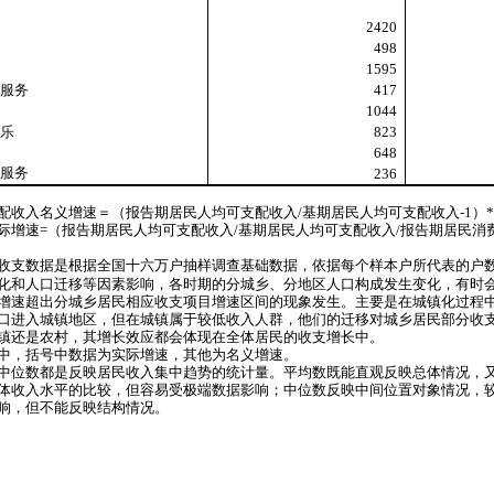
2420
498
1595
服务
417
1044
乐
823
648
服务
236
配收入名义增速＝（报告期居民人均可支配收入
/
基期居民人均可支配收入
-1
）
际增速
=
（报告期居民人均可支配收入
/
基期居民人均可支配收入
/
报告期居民消
收支数据是根据全国十六万户抽样调查基础数据，依据每个样本户所代表的户
化和人口迁移等因素影响，各时期的分城乡、分地区人口构成发生变化，有时
增速超出分城乡居民相应收支项目增速区间的现象发生。主要是在城镇化过程
口进入城镇地区，但在城镇属于较低收入人群，他们的迁移对城乡居民部分收
镇还是农村，其增长效应都会体现在全体居民的收支增长中。
中，括号中数据为实际增速，其他为名义增速。
中位数都是反映居民收入集中趋势的统计量。平均数既能直观反映总体情况，
体收入水平的比较，但容易受极端数据影响；中位数反映中间位置对象情况，
响，但不能反映结构情况。