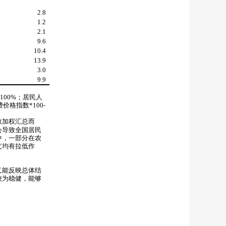
2.8
1.2
2.1
9.6
10.4
13.9
3.0
9.9
*100%
；居民人
费价格指数
*100-
数加权汇总而
会导致全国居民
中，一部分在农
支均有拉低作
又能反映总体结
较为稳健，能够