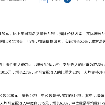
179
元，比上年同期名义增长
5.5%
，扣除价格因素，实际增长
5
为同比名义增长）
4.9%
，扣除价格因素，实际增长
5.0%
；农村居
均工资性收入
6976
元，增长
5.9%
，占可支配收入的比重为
57.3%
入
1015
元，增长
2.7%
，占可支配收入的比重为
8.3%
；人均转移净
位数
9939
元，增长
5.0%
，中位数是平均数的
81.6%
。其中，城镇
人均可支配收入中位数
5575
元，增长
6.3%
，中位数是平均数的
7