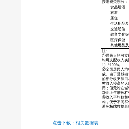
按消费类别分：
食品烟酒
衣着
居住
生活用品及
交通通信
教育文化娱
医疗保健
其他用品及
注
:
①居民人均可支
均可支配收入实
1
）
*100%
。
②全国居民人均
成。由于受城镇
的部分收支项目
村收入较高的人
用；但无论在城
③比上年增长栏
④收入平均数和
构，便于不同群
避免极端数据影
点击下载：
相关数据表