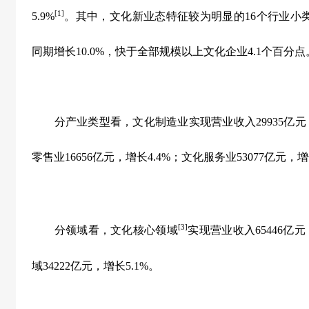
[1]
5.9%
。其中，文化新业态特征较为明显的
16
个行业小
同期增长
10.0%
，快于全部规模以上文化企业
4.1
个百分点
分产业类型看，文化制造业实现营业收入
29935
亿元
零售业
16656
亿元，增长
4.4%
；文化服务业
53077
亿元，增
[3]
分领域看，文化核心领域
实现营业收入
65446
亿元
域
34222
亿元，增长
5.1%
。