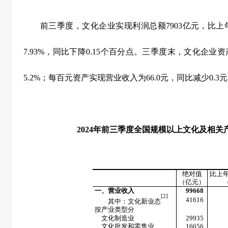
前三季度，文化企业实现利润总额
7903
亿元，比上
7.93%
，同比下降
0.15
个百分点。三季度末，文化企业资
5.2%
；每百元资产实现营业收入为
66.0
元，同比减少
0.3
元
2024
年前三季度全国规模以上文化及相关
绝对值
比上
（亿元）
一、营业收入
99668
[2]
41616
其中：文化新业态
按产业类型分
文化制造业
29935
文化批发和零售业
16656