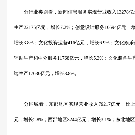
分行业类别看，新闻信息服务实现营业收入
13278
亿
生产
22175
亿元，增长
7.2%
；创意设计服务
16694
亿元，
增长
3.8%
；文化投资运营
416
亿元，增长
6.9%
；文化娱乐
辅助生产和中介服务
11768
亿元，增长
5.3%
；文化装备生
端生产
17636
亿元，增长
3.8%
。
分区域看，东部地区实现营业收入
79217
亿元，比
元，增长
5.8%
；西部地区
8244
亿元，增长
3.1%
；东北地区