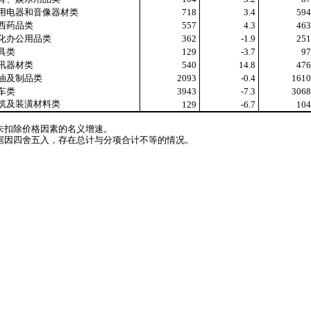
和音像器材类
718
3.4
59
品类
557
4.3
46
公用品类
362
-1.9
25
类
129
-3.7
9
材类
540
14.8
47
制品类
2093
-0.4
161
类
3943
-7.3
306
潢材料类
129
-6.7
10
未扣除价格因素的名义增速。
据因四舍五入，存在总计与分项合计不等的情况。