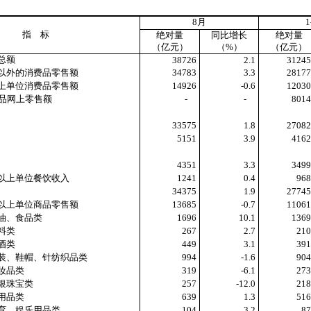
8
月
1
指 标
绝对量
同比增长
绝对量
（亿元）
（
%
）
（亿元）
总额
38726
2.1
3124
以外的消费品零售额
34783
3.3
2817
上单位消费品零售额
14926
-0.6
1203
品网上零售额
-
-
801
33575
1.8
2708
5151
3.9
416
4351
3.3
349
上单位餐饮收入
1241
0.4
96
34375
1.9
2774
上单位商品零售额
13685
-0.7
1106
、食品类
1696
10.1
136
类
267
2.7
21
类
449
3.1
39
帽、针纺织品类
994
-1.6
90
品类
319
-6.1
27
宝类
257
-12.0
21
品类
639
1.3
51
乐用品类
104
3.2
8