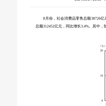
8
月份，社会消费品零售总额
38726
亿
总额
312452
亿元，同比增长
3.4%
。其中，