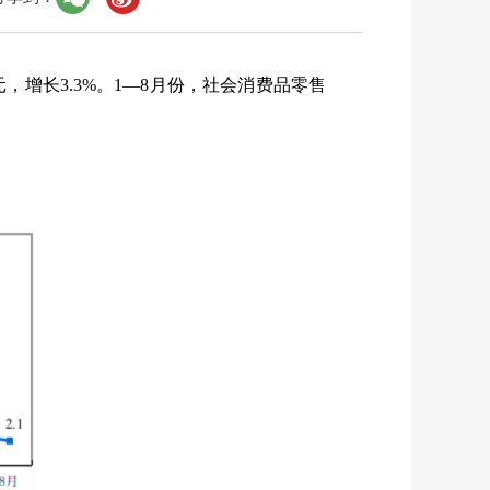
元，增长
3.3%
。
1
—
8
月份，社会消费品零售