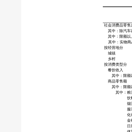
社会消费品零售
其中：除汽车
其中：限额以
其中：实物商
按经营地分
城镇
乡村
按消费类型分
餐饮收入
其中：限额以
商品零售额
其中：限额以
其中：粮油
饮料
烟酒
服装、鞋
化妆
金银珠
日用
体育、娱