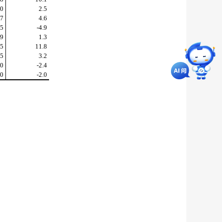
40
2.5
37
4.6
15
-4.9
79
1.3
65
11.8
05
3.2
80
-2.4
40
-2.0