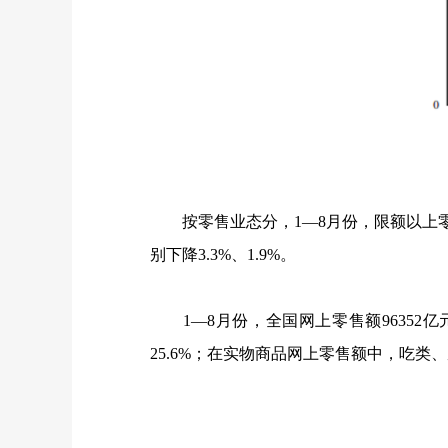
按零售业态分，
1
—
8
月份，限额以上
别下降
3.3%
、
1.9%
。
1
—
8
月份，全国网上零售额
96352
亿
25.6%
；在实物商品网上零售额中，吃类、