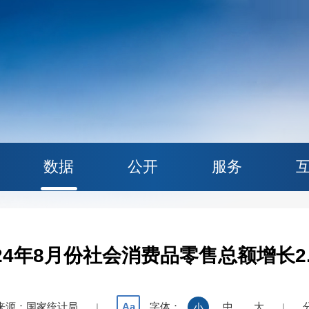
数据
公开
服务
024年8月份社会消费品零售总额增长2.
来源：国家统计局
字体：
中
大
Aa
|
小
|