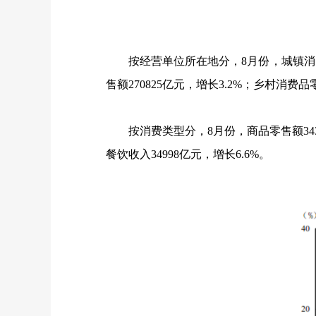
按经营单位所在地分，
8
月份，城镇消
售额
270825
亿元，增长
3.2%
；乡村消费品
按消费类型分，
8
月份，商品零售额
34
餐饮收入
34998
亿元，增长
6.6%
。