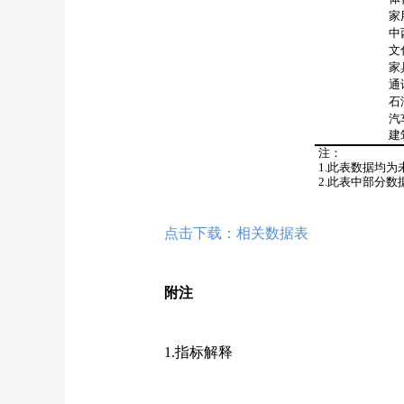
家用电器
中西药
文化办
家具
通讯器
石油及
汽车
建筑及装
注：
1.
此表数据均为
2.
此表中部分数
点击下载：
相关数据表
附注
1.
指标解释