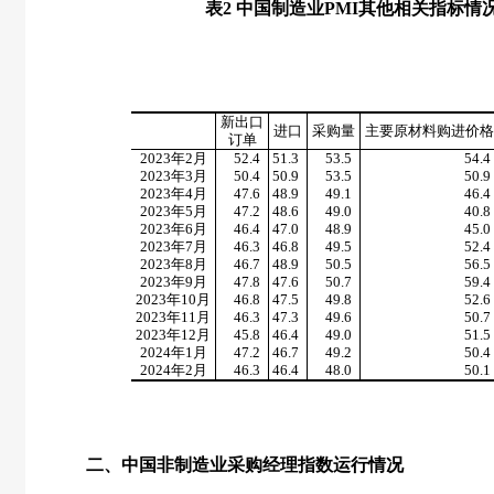
表
2
中国制造业
PMI
其他相关指标情
新出口
进口
采购量
主要原材料购进价格
订单
2023
年
2
月
52.4
51.3
53.5
54.4
2023
年
3
月
50.4
50.9
53.5
50.9
2023
年
4
月
47.6
48.9
49.1
46.4
2023
年
5
月
47.2
48.6
49.0
40.8
2023
年
6
月
46.4
47.0
48.9
45.0
2023
年
7
月
46.3
46.8
49.5
52.4
2023
年
8
月
46.7
48.9
50.5
56.5
2023
年
9
月
47.8
47.6
50.7
59.4
2023
年
10
月
46.8
47.5
49.8
52.6
2023
年
11
月
46.3
47.3
49.6
50.7
2023
年
12
月
45.8
46.4
49.0
51.5
2024
年
1
月
47.2
46.7
49.2
50.4
2024
年
2
月
46.3
46.4
48.0
50.1
二、中国非制造业采购经理指数运行情况