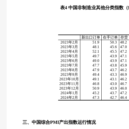
表
4
中国非制造业其他分类指数（
新出口订单
在手订单
存货
2023
年
2
月
51.9
50.3
48.2
2023
年
3
月
48.1
45.6
47.0
2023
年
4
月
52.1
45.5
47.2
2023
年
5
月
49.7
43.9
47.1
2023
年
6
月
49.0
43.9
47.1
2023
年
7
月
47.7
43.8
45.9
2023
年
8
月
47.9
43.7
46.2
2023
年
9
月
49.4
43.3
46.9
2023
年
10
月
49.1
43.1
46.2
2023
年
11
月
46.8
43.0
46.7
2023
年
12
月
50.9
43.9
46.0
2024
年
1
月
45.2
43.7
47.2
2024
年
2
月
47.3
42.7
46.4
三、中国综合
PMI
产出指数运行情况