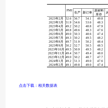
PMI
原材料
生产
新订单
库存
2023
年
2
月
52.6
56.7
54.1
49.8
2023
年
3
月
51.9
54.6
53.6
48.3
2023
年
4
月
49.2
50.2
48.8
47.9
2023
年
5
月
48.8
49.6
48.3
47.6
2023
年
6
月
49.0
50.3
48.6
47.4
2023
年
7
月
49.3
50.2
49.5
48.2
2023
年
8
月
49.7
51.9
50.2
48.4
2023
年
9
月
50.2
52.7
50.5
48.5
2023
年
10
月
49.5
50.9
49.5
48.2
2023
年
11
月
49.4
50.7
49.4
48.0
2023
年
12
月
49.0
50.2
48.7
47.7
2024
年
1
月
49.2
51.3
49.0
47.6
2024
年
2
月
49.1
49.8
49.0
47.4
点击下载：
相关数据表