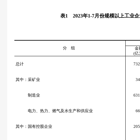
表
1
2023
年
1-7
月份规模以上工业企
分 组
金
(
亿
总计
732
其中：采矿业
34
制造业
631
电力、热力、燃气及水生产和供应业
66
其中：国有控股企业
205