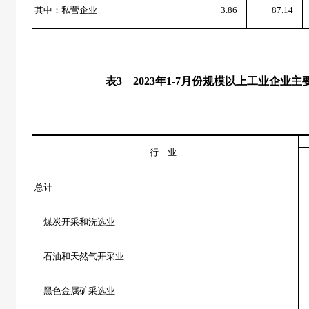
其中：私营企业
3.86
87.14
表
3
2023
年
1-7
月份规模以上工业企业主
行 业
总计
煤炭开采和洗选业
石油和天然气开采业
黑色金属矿采选业