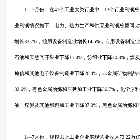
1
—
7
月份，在
41
个工业大类行业中，
13
个行业利润总
业利润情况如下：电力、热力生产和供应业利润总额同比
增长
33.7%
，通用设备制造业增长
14.5%
，专用设备制造业
石油和天然气开采业下降
11.4%
，纺织业下降
20.3%
，煤炭
通信和其他电子设备制造业下降
26.4%
，非金属矿物制品
32.6%
，有色金属冶炼和压延加工业下降
36.7%
，化学原料
油、煤炭及其他燃料加工业下降
87.0%
，黑色金属冶炼和
1
—
7
月份，规模以上工业企业实现营业收入
73.22
万