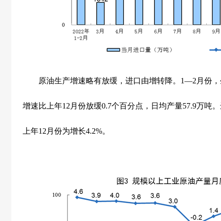
原油生产增速略有放缓，进口由增转降。
1
—
2
月份，
增速比上年
12
月份放缓
0.7
个百分点，日均产量
57.9
万吨。
上年
12
月份为增长
4.2%
。