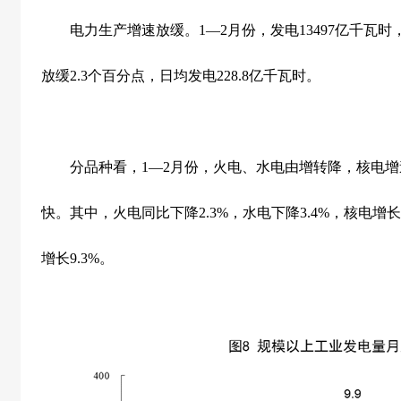
电力生产增速放缓。
1
—
2
月份，发电
13497
亿千瓦时
放缓
2.3
个百分点，日均发电
228.8
亿千瓦时。
分品种看，
1
—
2
月份，火电、水电由增转降，核电增
快。其中，火电同比下降
2.3%
，水电下降
3.4%
，核电增长
增长
9.3%
。