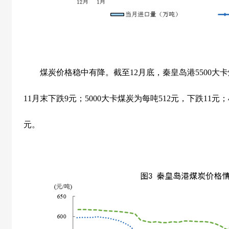
煤炭价格稳中有降。截至
12
月底，秦皇岛港
5500
大卡
11
月末下跌
9
元；
5000
大卡煤炭为每吨
512
元，下跌
11
元；
元。