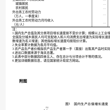
城镇居民
…
农村居民
…
外出务工农村劳动力
…
（万人，一季度末）
外出务工农村劳动力月均收入
…
（元/人）
注：
1.国内生产总值及其分类项目增长速度按不变价计算；规模以上工业
全国及分城乡居民人均可支配收入和人均消费支出增速为实际增长速
数增速为名义增速；其他指标增长速度均按现价计算。
2.失业率累计数据为各月平均值。
3.农产品生产者价格指农产品生产者第一手（直接）出售其产品时实
4.进出口数据来源于海关总署。
5.此表中部分数据因四舍五入，存在总计与分项合计不等的情况。
6.更加详细数据信息，请见国家统计局官方网站。
附图