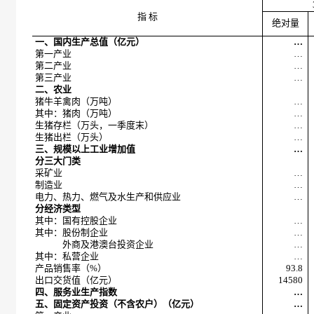
指 标
绝对量
一、国内生产总值（亿元）
…
第一产业
…
第二产业
…
第三产业
…
二、农业
猪牛羊禽肉（万吨）
…
其中：猪肉（万吨）
…
生猪存栏（万头，一季度末）
…
生猪出栏（万头）
…
三、规模以上工业增加值
…
分三大门类
采矿业
…
制造业
…
电力、热力、燃气及水生产和供应业
…
分经济类型
其中：国有控股企业
…
其中：股份制企业
…
外商及港澳台投资企业
…
其中：私营企业
…
产品销售率（%）
93.8
出口交货值（亿元）
14580
四、服务业生产指数
…
五、固定资产投资（不含农户）（亿元）
…