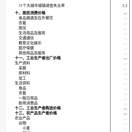
31个大城市城镇调查失业率
5.3
十、居民消费价格
…
食品烟酒及在外餐饮
…
衣着
…
居住
…
生活用品及服务
…
交通通信
…
教育文化娱乐
…
医疗保健
…
其他用品及服务
…
十一、工业生产者出厂价格
…
生产资料
…
采掘
…
原材料
…
加工
…
生活资料
…
食品
…
衣着
…
一般日用品
…
耐用消费品
…
十二、工业生产者购进价格
…
十三、农产品生产者价格
…
农业产品
…
谷物
…
小麦
…