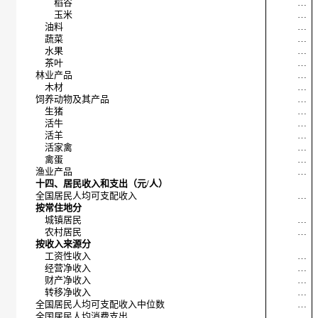
稻谷
…
玉米
…
油料
…
蔬菜
…
水果
…
茶叶
…
林业产品
…
木材
…
饲养动物及其产品
…
生猪
…
活牛
…
活羊
…
活家禽
…
禽蛋
…
渔业产品
…
十四、居民收入和支出（元/人）
全国居民人均可支配收入
…
按常住地分
城镇居民
…
农村居民
…
按收入来源分
工资性收入
…
经营净收入
…
财产净收入
…
转移净收入
…
全国居民人均可支配收入中位数
…
全国居民人均消费支出
…