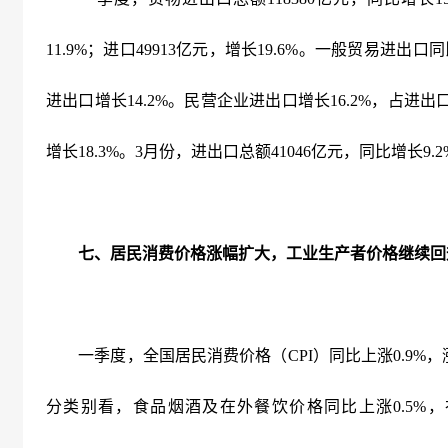
11.9%
；进口
49913
亿元，增长
19.6%
。一般贸易进出口同
进出口增长
14.2%
。民营企业进出口增长
16.2%
，占进出
增长
18.3%
。
3
月份，进出口总额
41046
亿元，同比增长
9.2
七、居民消费价格涨幅扩大，工业生产者价格继续回
一季度，全国居民消费价格（
CPI
）同比上涨
0.9%
，
分类别看，食品烟酒及在外餐饮价格同比上涨
0.5%
，