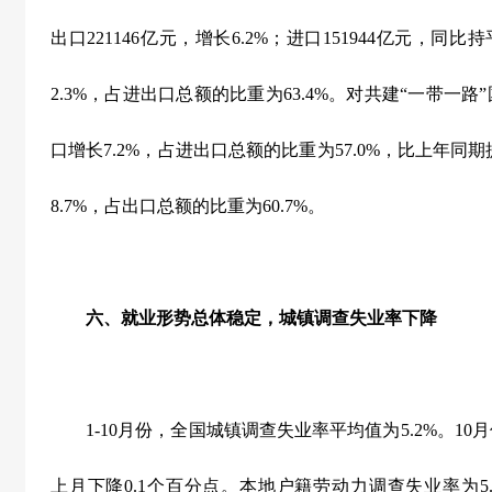
出口
221146
亿元，增长
6.2%
；进口
151944
亿元，同比持
2.3%
，占进出口总额的比重为
63.4%
。对共建“一带一路
口增长
7.2%
，占进出口总额的比重为
57.0%
，比上年同期
8.7%
，占出口总额的比重为
60.7%
。
六、就业形势总体稳定，城镇调查失业率下降
1-10
月份，全国城镇调查失业率平均值为
5.2%
。
10
月
上月下降
0.1
个百分点。本地户籍劳动力调查失业率为
5