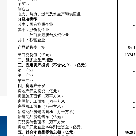
采矿业
…
制造业
…
电力、热力、燃气及水生产和供应业
…
分经济类型
其中：国有控股企业
…
其中：股份制企业
…
外商及港澳台投资企业
…
其中：私营企业
…
产品销售率（%）
96.4
出口交货值（亿元）
13245
二、服务业生产指数
…
三、固定资产投资（不含农户）（亿元）
…
第一产业
…
第二产业
…
第三产业
…
四、房地产开发
房地产开发投资（亿元）
…
房屋施工面积（万平方米）
…
房屋新开工面积（万平方米）
…
房屋竣工面积（万平方米）
…
新建商品房销售面积（万平方米）
…
新建商品房销售额（亿元）
…
商品房待售面积（万平方米）
…
房地产开发企业本年到位资金（亿元）
…
五、社会消费品零售总额（亿元）
46291