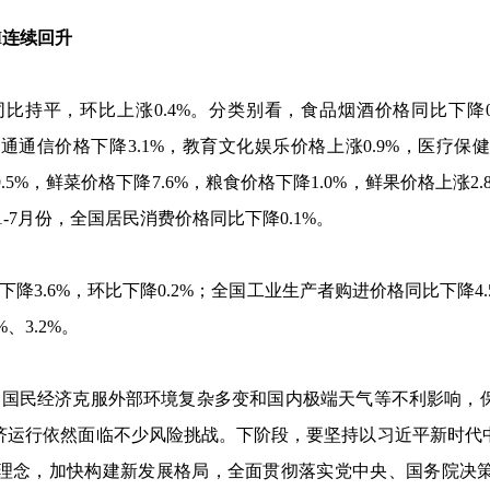
I
连续回升
同比持平，环比上涨
0.4%
。分类别看，食品烟酒价格同比下降
交通通信价格下降
3.1%
，教育文化娱乐价格上涨
0.9%
，医疗保
9.5%
，鲜菜价格下降
7.6%
，粮食价格下降
1.0%
，鲜果价格上涨
2.
1-7
月份，全国居民消费价格同比下降
0.1%
。
下降
3.6%
，环比下降
0.2%
；全国工业生产者购进价格同比下降
4
%
、
3.2%
。
，国民经济克服外部环境复杂多变和国内极端天气等不利影响，
济运行依然面临不少风险挑战。下阶段，要坚持以习近平新时代
理念，加快构建新发展格局，全面贯彻落实党中央、国务院决