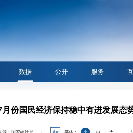
数据
公开
服务
7月份国民经济保持稳中有进发展态
来源：国家统计局
字体：
中
大
Aa
|
小
|