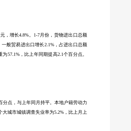
亿元，增长
4.8%
。
1-7
月份，货物进出口总额
，一般贸易进出口增长
2.1%
，占进出口总额
重为
57.1%
，比上年同期提高
2.1
个百分点。
百分点，与上年同月持平。本地户籍劳动力
个大城市城镇调查失业率为
5.2%
，比上月上