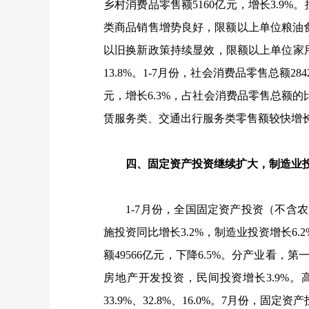
乡村消费品零售额
5160
亿元，增长
3.9%
。
类商品销售增势良好，限额以上单位粮油
以旧换新政策持续显效，限额以上单位家
13.8%
。
1-7
月份，社会消费品零售总额
284
元，增长
6.3%
，占社会消费品零售总额的
赁服务类、交通出行服务类零售额较快增
四、固定资产投资继续扩大，制造业投
1-7
月份，全国固定资产投资（不含农
施投资同比增长
3.2%
，制造业投资增长
6.2
额
49566
亿元，下降
6.5%
。分产业看，第
房地产开发投资，民间投资增长
3.9%
。
33.9%
、
32.8%
、
16.0%
。
7
月份，固定资产