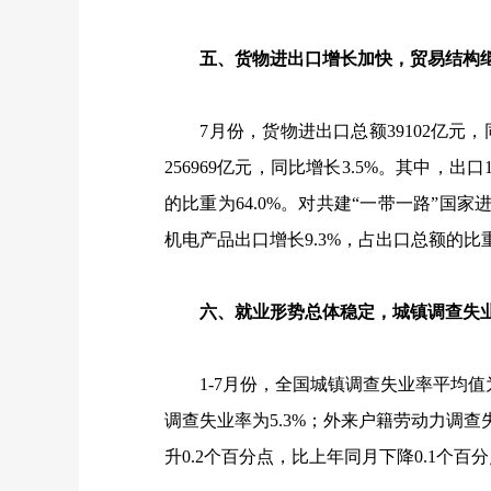
五、货物进出口增长加快，贸易结构
7
月份，货物进出口总额
39102
亿元，
256969
亿元，同比增长
3.5%
。其中，出口
的比重为
64.0%
。对共建“一带一路”国家
机电产品出口增长
9.3%
，占出口总额的比
六、就业形势总体稳定，城镇调查失业
1-7
月份，全国城镇调查失业率平均值
调查失业率为
5.3%
；外来户籍劳动力调查
升
0.2
个百分点，比上年同月下降
0.1
个百分