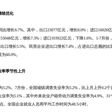
继续优化
同比增长
6.7%
。其中，出口
23077
亿元，增长
8.0%
；进口
16026
153048
亿元，增长
7.3%
；进口
103922
亿元，下降
1.6%
。
1-7
月份
进出口增长
5.5%
。民营企业进出口增长
7.4%
，占进出口总额的比
重为
60.0%
。
率季节性上升
为
5.2%
。
7
月份，全国城镇调查失业率为
5.2%
，比上月上升
0.2
个
失业率为
5.1%
，其中外来农业户籍劳动力调查失业率为
4.9%
。
31
点。全国企业就业人员周平均工作时间为
48.5
小时。