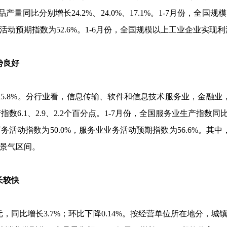
品产量同比分别增长
24.2%
、
24.0%
、
17.1%
。
1-7
月份，全国规模
活动预期指数为
52.6%
。
1-6
月份，全国规模以上工业企业实现利
势良好
长
5.8%
。分行业看，信息传输、软件和信息技术服务业，金融业
产指数
6.1
、
2.9
、
2.2
个百分点。
1-7
月份，全国服务业生产指数同
商务活动指数为
50.0%
，服务业业务活动预期指数为
56.6%
。其中
景气区间。
长较快
元，同比增长
3.7%
；环比下降
0.14%
。按经营单位所在地分，城