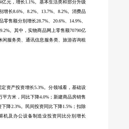
4
亿元，增长
1.1%
。基本生活类和部分升级
别增长
8.6%
、
8.2%
、
13.7%
、
8.2%
。消费品
品零售额分别增长
28.7%
、
20.6%
、
14.9%
、
9.2%
。其中，实物商品网上零售额
70790
亿
休闲服务类、通讯信息服务类、旅游咨询租
固定资产投资增长
5.3%
。分领域看，基础设
万平方米，同比下降
4.0%
；新建商品房销售
资下降
2.3%
。民间投资同比下降
1.5%
；扣除
算机及办公设备制造业投资同比分别增长