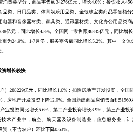
按消费类型分，商品零售额
34276
亿元，增长
4.0%
；餐饮收入
450
食品类、日用品类、体育娱乐用品类、金银珠宝类商品零售额分
用电器和音像器材类、家具类、通讯器材类、文化办公用品类商
238
亿元，同比增长
4.8%
。全国网上零售额
86835
亿元，同比增长
比重为
24.9%
。
1-7
月份，服务零售额同比增长
5.2%
。其中，文体
长。
资增长较快
户）
288229
亿元，同比增长
1.6%
；扣除房地产开发投资，全国
%
，房地产开发投资下降
12.0%
。全国新建商品房销售面积
51560
一产业投资同比增长
5.6%
，第二产业投资增长
8.9%
，第三产业投
高技术产业中，航空、航天器及设备制造业，信息服务业，计
投资（不含农户）环比下降
0.63%
。