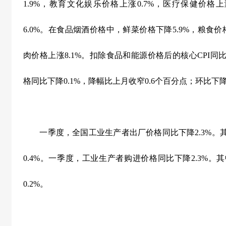
1.9%
，教育文化娱乐价格上涨
0.7%
，医疗保健价格上
6.0%
。在食品烟酒价格中，鲜菜价格下降
5.9%
，粮食价
肉价格上涨
8.1%
。扣除食品和能源价格后的核心
CPI
同
格同比下降
0.1%
，降幅比上月收窄
0.6
个百分点；环比下
一季度，全国工业生产者出厂价格同比下降
2.3%
。
0.4%
。一季度，工业生产者购进价格同比下降
2.3%
。其
0.2%
。