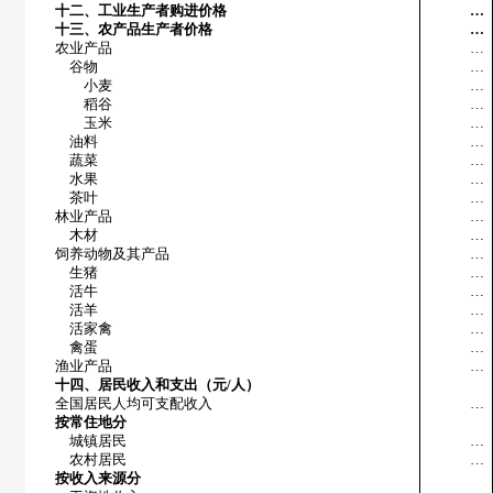
十二、工业生产者购进价格
…
十三、农产品生产者价格
…
农业产品
…
谷物
…
小麦
…
稻谷
…
玉米
…
油料
…
蔬菜
…
水果
…
茶叶
…
林业产品
…
木材
…
饲养动物及其产品
…
生猪
…
活牛
…
活羊
…
活家禽
…
禽蛋
…
渔业产品
…
十四、居民收入和支出（元/人）
全国居民人均可支配收入
…
按常住地分
城镇居民
…
农村居民
…
按收入来源分