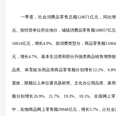
一季度，社会消费品零售总额
124671
亿元，同比
点。按经营单位所在地分，城镇消费品零售额
108057
亿元
16614
亿元，增长
4.9%
。按消费类型分，商品零售额
11064
元，增长
4.7%
。基本生活类和部分升级类商品销售增势较
品类、体育娱乐用品类商品零售额分别增长
12.2%
、
6.8
显效，限额以上单位通讯器材类、文化办公用品类、家用
额分别增长
26.9%
、
21.7%
、
19.3%
、
18.1%
。全国网上零
中，实物商品网上零售额
29948
亿元，增长
5.7%
，占社会