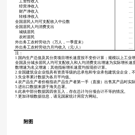
工资性收入
…
经营净收入
…
财产净收入
…
转移净收入
…
全国居民人均可支配收入中位数
…
全国居民人均消费支出
…
城镇居民
…
农村居民
…
外出务工农村劳动力（万人，一季度末）
…
外出务工农村劳动力月均收入（元/人）
…
注：
1.国内生产总值及其分类项目增长速度按不变价计算；规模以上工业
全国及分城乡居民人均可支配收入和人均消费支出增速为实际增长速
数增速为名义增速；其他指标增长速度均按现价计算。
2.全国建筑业企业指具有资质等级的总承包和专业承包建筑业企业，
3.失业率累计数据为各月平均值。
4.农产品生产者价格指农产品生产者第一手（直接）出售其产品时实
5.进出口数据来源于海关总署。
6.此表中部分数据因四舍五入，存在总计与分项合计不等的情况。
7.更加详细数据信息，请见国家统计局官方网站。
附图