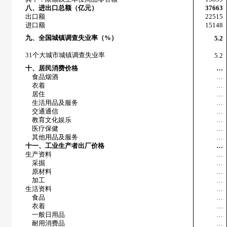
八、进出口总额（亿元）
37663
出口额
22515
进口额
15148
九、全国城镇调查失业率（%）
5.2
31个大城市城镇调查失业率
5.2
十、居民消费价格
…
食品烟酒
…
衣着
…
居住
…
生活用品及服务
…
交通通信
…
教育文化娱乐
…
医疗保健
…
其他用品及服务
…
十一、工业生产者出厂价格
…
生产资料
…
采掘
…
原材料
…
加工
…
生活资料
…
食品
…
衣着
…
一般日用品
…
耐用消费品
…