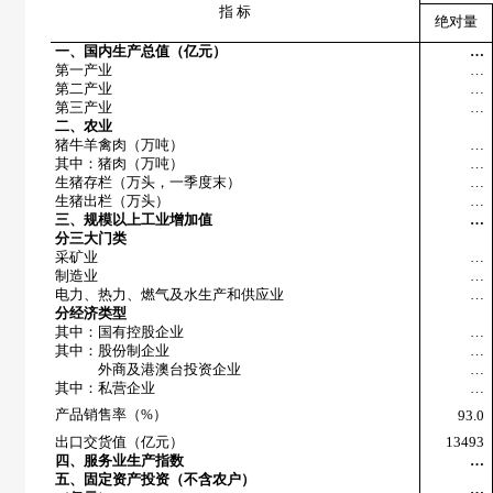
指 标
绝对量
一、国内生产总值（亿元）
…
第一产业
…
第二产业
…
第三产业
…
二、农业
猪牛羊禽肉（万吨）
…
其中：猪肉（万吨）
…
生猪存栏（万头，一季度末）
…
生猪出栏（万头）
…
三、规模以上工业增加值
…
分三大门类
采矿业
…
制造业
…
电力、热力、燃气及水生产和供应业
…
分经济类型
其中：国有控股企业
…
其中：股份制企业
…
外商及港澳台投资企业
…
其中：私营企业
…
产品销售率（%）
93.0
出口交货值（亿元）
13493
四、服务业生产指数
…
五、固定资产投资（不含农户）
…