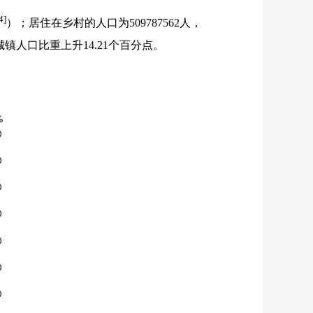
4]
）；居住在乡村的人口为
509787562
人，
城镇人口比重上升
14.21
个百分点。