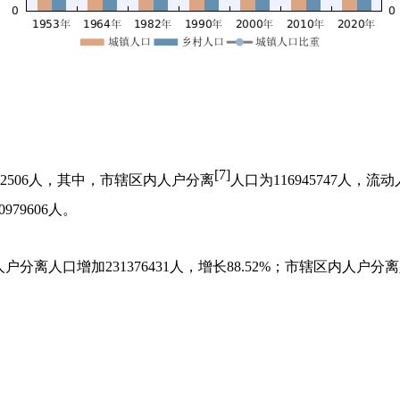
[7]
2506
人，其中，市辖区内人户分离
人口为
116945747
人，流动
0979606
人。
人户分离人口增加
231376431
人，增长
88.52%
；市辖区内人户分离