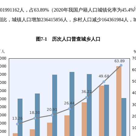
[
01991162
人，占
63.89%
（
2020
年我国户籍人口城镇化率为
45.4%
相比，城镇人口增加
236415856
人，乡村人口减少
164361984
人，
图
7-1
历次人口普查城乡人口