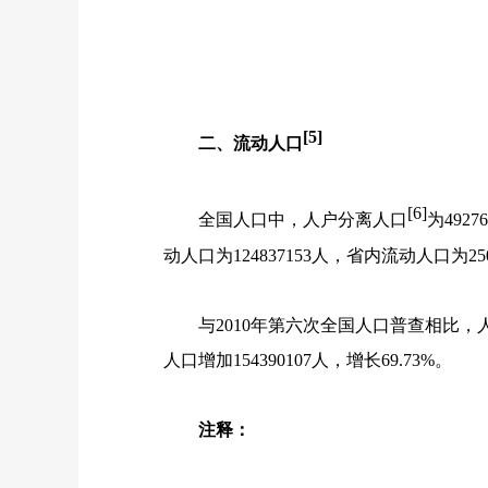
[5]
二、流动人口
[6]
全国人口中，人户分离人口
为
49276
动人口为
124837153
人，省内流动人口为
25
与
2010
年第六次全国人口普查相比，
人口增加
154390107
人，增长
69.73%
。
注释：