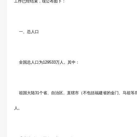
工作已经结束，现公布如下：
一、总人口
全国总人口为129533万人。其中：
祖国大陆31个省、自治区、直辖市（不包括福建省的金门、马祖等岛屿
人。