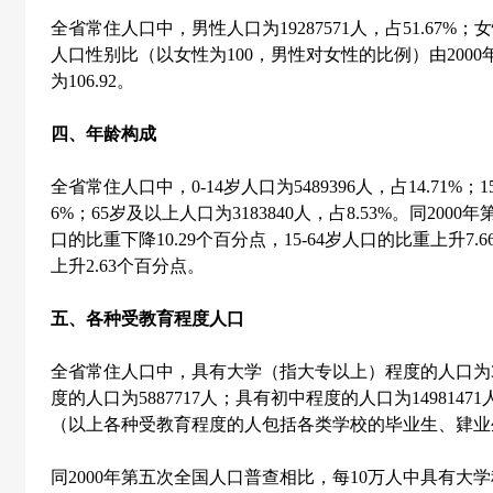
全省常住人口中，男性人口为
19287571
人，占
51.67%
；女
人口性别比（以女性为
100
，男性对女性的比例）由
2000
为
106.92
。
四、年龄构成
全省常住人口中，
0-14
岁人口为
5489396
人，占
14.71%
；
1
6%
；
65
岁及以上人口为
3183840
人，占
8.53%
。同
2000
年
口的比重下降
10.29
个百分点，
15-64
岁人口的比重上升
7.6
上升
2.63
个百分点。
五、各种受教育程度人口
全省常住人口中，具有大学（指大专以上）程度的人口为
度的人口为
5887717
人；具有初中程度的人口为
14981471
（以上各种受教育程度的人包括各类学校的毕业生、肄业
同
2000
年第五次全国人口普查相比，每
10
万人中具有大学