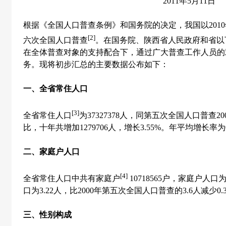
2011
年
5
月
11
日
根据《全国人口普查条例》和国务院的决定，我国以
2010
[2]
六次全国人口普查
。在国务院、陕西省人民政府和省以
在全体普查对象的支持配合下，通过广大普查工作人员的
务。现将初步汇总的主要数据公布如下：
一、全省常住人口
[3]
全省常住人口
为
37327378
人，同第五次全国人口普查
20
比，十年共增加
1279706
人，增长
3.55%
。年平均增长率为
二、家庭户人口
[4]
全省常住人口中共有家庭户
10718565
户，家庭户人口
口为
3.22
人，比
2000
年第五次全国人口普查的
3.6
人减少
0.
三、性别构成