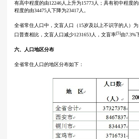
有高中程度的由
12246
人上升为
15773
人；具有初中程度的
程度的由
34475
人下降为
23417
人。
全省常住人口中，文盲人口（
15
岁及以上不识字的人）为
[5]
口普查相比，文盲人口减少
1231653
人，文盲率
由
7.3%
六、人口地区分布
全省常住人口的地区分布如下：