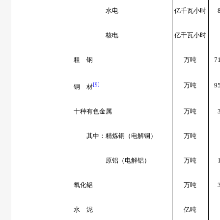
水电
亿千瓦小时
核电
亿千瓦小时
粗 钢
万吨
7
[9]
万吨
9
钢 材
十种有色金属
万吨
其中：精炼铜（电解铜）
万吨
原铝（电解铝）
万吨
氧化铝
万吨
水 泥
亿吨