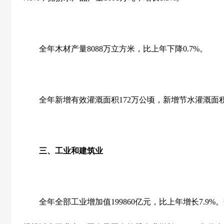
全年木材产量
8088
万立方米，比上年下降
0.7%
。
全年新增有效灌溉面积
172
万公顷，新增节水灌溉面
三、工业和建筑业
全年全部工业增加值
199860
亿元，比上年增长
7.9%
。