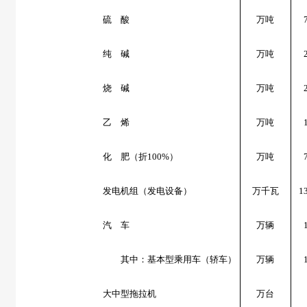
硫 酸
万吨
纯 碱
万吨
烧 碱
万吨
乙 烯
万吨
化 肥（折
100%
）
万吨
发电机组（发电设备）
万千瓦
1
汽 车
万辆
其中：基本型乘用车（轿车）
万辆
大中型拖拉机
万台