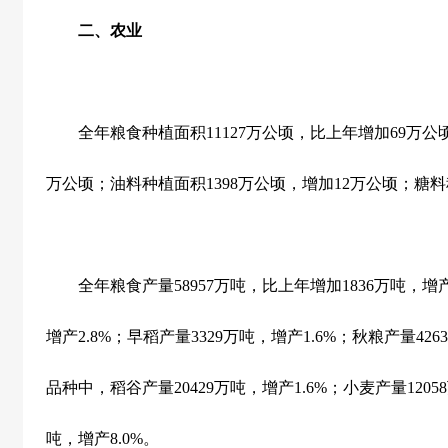
二、农业
全年粮食种植面积
11127
万公顷，比上年增加
69
万公
万公顷；油料种植面积
1398
万公顷，增加
12
万公顷；糖料
全年粮食产量
58957
万吨，比上年增加
1836
万吨，增
增产
2.8%
；早稻产量
3329
万吨，增产
1.6%
；秋粮产量
4263
品种中，稻谷产量
20429
万吨，增产
1.6%
；小麦产量
12058
吨，增产
8.0%
。