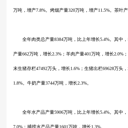
万吨，增产
7.8%
。烤烟产量
320
万吨，增产
11.5%
。茶叶产
全年肉类总产量
8384
万吨，比上年增长
5.4%
。其中，
产量
662
万吨，增长
2.3%
；羊肉产量
401
万吨，增长
2.0%
；
末生猪存栏
47492
万头，增长
1.6%
；生猪出栏
69628
万头，
1.8%
。牛奶产量
3744
万吨，增长
2.3%
。
全年水产品产量
5906
万吨，比上年增长
5.4%
。其中，
7.0%
；捕捞水产品产量
1601
万吨，增长
1.3%
。