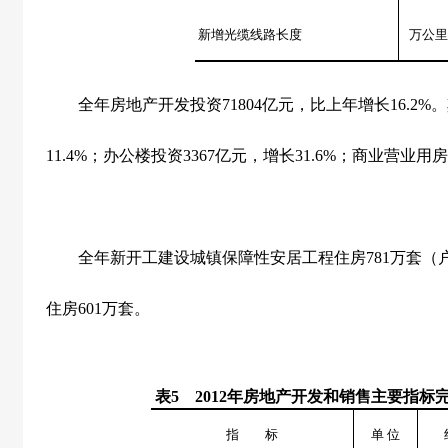
新增光缆线路长度
万公里
全年房地产开发投资
71804
亿元，比上年增长
16.2%
。
11.4%
；办公楼投资
3367
亿元，增长
31.6%
；商业营业用房
全年新开工建设城镇保障性安居工程住房
781
万套（
住房
601
万套。
表
5
2012
年房地产开发和销售主要指标
指 标
单
位