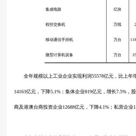
集成电路
亿块
程控交换机
万线
移动通信手持机
万台
11
微型计算机设备
万台
3
全年规模以上工业企业实现利润
55578
亿元，比上年
14163
亿元，下降
5.1%
；集体企业
819
亿元，增长
7.5%
，股
商及港澳台商投资企业
12688
亿元，下降
4.1%
；私营企业
1