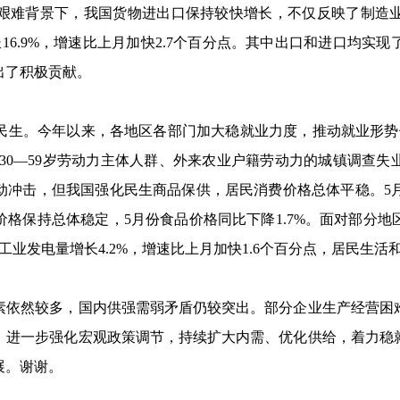
难背景下，我国货物进出口保持较快增长，不仅反映了制造业
长
16.9%
，增速比上月加快
2.7
个百分点。其中出口和进口均实现
出了积极贡献。
生。今年以来，各地区各部门加大稳就业力度，推动就业形势
30
—
59
岁劳动力主体人群、外来农业户籍劳动力的城镇调查失
动冲击，但我国强化民生商品保供，居民消费价格总体平稳。
5
价格保持总体稳定，
5
月份食品价格同比下降
1.7%
。面对部分地
工业发电量增长
4.2%
，增速比上月加快
1.6
个百分点，居民生活
依然较多，国内供强需弱矛盾仍较突出。部分企业生产经营困难
，进一步强化宏观政策调节，持续扩大内需、优化供给，着力稳
展。谢谢。