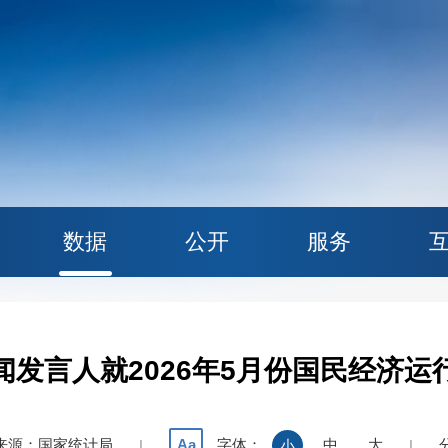
数据
公开
服务
闻发言人就2026年5月份国民经济运
来源：国家统计局
字体：
中
大
Aa
|
小
|