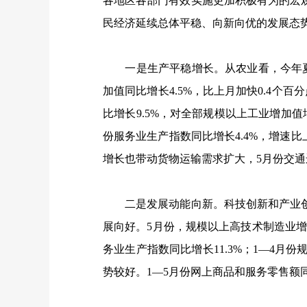
各地区各部门有效实施更加积极有为的宏
民经济延续总体平稳、向新向优的发展态
一是生产平稳增长。从农业看，今年夏
加值同比增长
4.5%
，比上月加快
0.4
个百分
比增长
9.5%
，对全部规模以上工业增加值
份服务业生产指数同比增长
4.4%
，增速比
增长也带动货物运输需求扩大，
5
月份交通
二是发展动能向新。科技创新和产业创
展向好。
5
月份，规模以上高技术制造业
务业生产指数同比增长
11.3%
；
1
—
4
月份
势较好。
1
—
5
月份网上商品和服务零售额