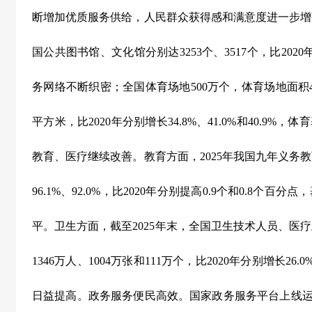
断增加优质服务供给，人民群众获得感和满意度进一步增
国公共图书馆、文化馆分别达
3253
个、
3517
个，比
2020
务网络不断织密；全国体育场地
500
万个，体育场地面积
平方米，比
2020
年分别增长
34.8%
、
41.0%
和
40.9%
，体育
教育、医疗继续改善。教育方面，
2025
年我国九年义务教
96.1%
、
92.0%
，比
2020
年分别提高
0.9
个和
0.8
个百分点，
平。卫生方面，截至
2025
年末，全国卫生技术人员、医疗
1346
万人、
1004
万张和
111
万个，比
2020
年分别增长
26.0
日益提高。政务服务便民高效。国家政务服务平台上线