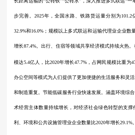
长距离运输的“公转铁”“公转水”，深入推进多式联运“一
步完善。
2025
年，全国水路、铁路货运量分别为
101.2
32.9%
和
16.0%
；规模以上多式联运和运输代理业企业数
增长
87.4%
。出行、住宿等领域共享经济模式持续火热。
模达
5.4
亿人，比
2020
年增长
47.7%
，占网民规模比重为
4
办公空间等模式为人们提供了更加便捷的生活服务和灵活
和制造重复。节能低碳服务行业快速发展。涵盖环境综合
术经营主体数量持续增长，对经济社会绿色转型的支撑
利、环境和公共设施管理业企业数量比
2020
年增长
29.1%