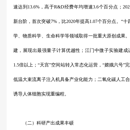
速达到
13.6%
，高于
R&D
经费年均增速
3.6
个百分点；
202
新台阶，首次突破
7%
，比
2020
年提高
1.07
个百分点。
“
十
学、物质科学、生命科学等领域取得一批重大原创成果
建，展现出最强量子计算优越性；江门中微子实验建成
1.5
倍以上；
“
天宫
”
空间站转入常态化运营，
“
嫦娥六号
”
完
低温大束流离子注入机具备产业化能力；二氧化碳人工
诱导人体细胞实现重编程。
（二）科研产出成果丰硕