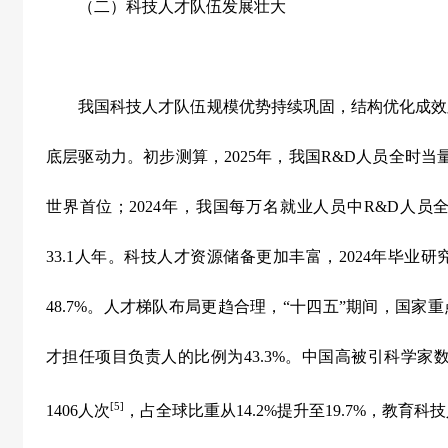
（二）科技人才队伍发展壮大
我国科技人才队伍规模优势持续巩固，结构优化成效
底层驱动力。初步测算，
2025
年，我国
R&D
人员全时当
世界首位；
2024
年，我国每万名就业人员中
R&D
人员
33.1
人年。科技人才资源储备更加丰富，
2024
年毕业研
48.7%
。人才梯队布局更趋合理，
“
十四五
”
期间，国家重
才担任项目负责人的比例为
43.3%
。中国高被引科学家
[5]
1406
人次
，占全球比重从
14.2%
提升至
19.7%
，教育科技