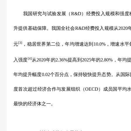
我国研究与试验发展（
R&D
）经费投入规模和强度
升提供基础保障。我国全社会
R&D
经费投入规模从
2020
[3]
元
，稳居世界第二位，年均增速达到
10.0%
，增速水平
[4]
入强度
从
2020
年的
2.36%
提高到
2025
年的
2.80%
，年均
年均提升幅度
0.02
个百分点，保持较快提升态势。从国际
度首次超过经济合作与发展组织（
OECD
）成员国平均
最快的经济体之一。