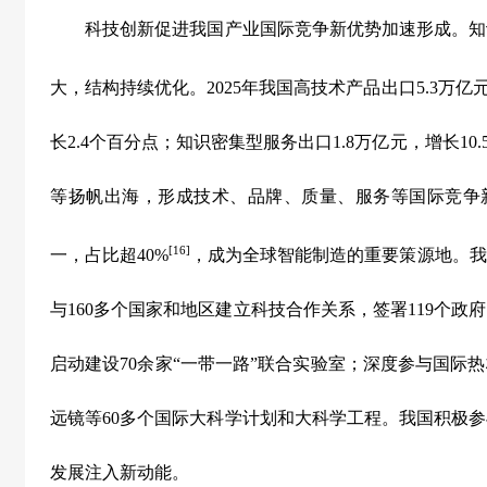
科技创新促进我国产业国际竞争新优势加速形成。知
大，结构持续优化。
2025
年我国高技术产品出口
5.3
万亿
长
2.4
个百分点；知识密集型服务出口
1.8
万亿元，增长
10.
等扬帆出海，形成技术、品牌、质量、服务等国际竞争
[16]
一，占比超
40%
，成为全球智能制造的重要策源地。我
与
160
多个国家和地区建立科技合作关系，签署
119
个政府
启动建设
70
余家
“
一带一路
”
联合实验室；深度参与国际热
远镜等
60
多个国际大科学计划和大科学工程。我国积极参
发展注入新动能。