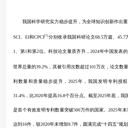
我国科学研究实力稳步提升，为全球知识创新作出重
[7]
SCI
、
EI
和
CPCI
分别收录我国科研论文
68.5
万篇、
45.7
1
、第
1
和第
2
位。科技论文量质齐升，
2024
年中国发表的
世界总量的
39.2%
，其被引用次数超过
101
万次，论文数
利数量和质量稳步提升，
2025
年，我国发明专利授权
31.4%
，比
2020
年提高
16.8
个百分点。截至
2025
年底，我
是首个有效发明专利数量突破
500
万件的国家。
2025
年末
达到
16
件，较
2020
年末增加
9.7
件，圆满完成
“
十四五
”
规划