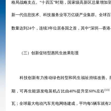
格局战略支点。
“
十四五
”
时期，国家级高新区总量增加
新一代信息技术、科技服务业等万亿级产业集群。全球百
数量达到
24
个，连续
3
年位居各国之首，其中
“
深圳
—
香港
（三）创新促转型惠民生效果彰显
科技创新有力推动绿色转型和民生福祉持续改善。
[13]
期，可再生能源发电装机占比由
40%
提升至
60%
左右
瓦；全球最大电动汽车充电网络建成，平均每
5
辆车就有
2