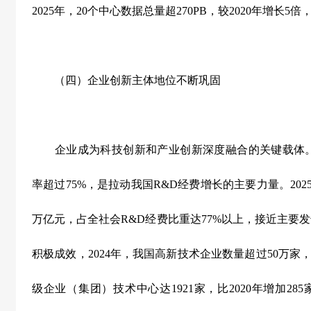
2025
年，
20
个中心数据总量超
270PB
，较
2020
年增长
5
倍
（四）企业创新主体地位不断巩固
企业成为科技创新和产业创新深度融合的关键载体
率超过
75%
，是拉动我国
R&D
经费增长的主要力量。
202
万亿元，占全社会
R&D
经费比重达
77%
以上，接近主要发
积极成效，
2024
年，我国高新技术企业数量超过
50
万家
级企业（集团）技术中心达
1921
家，比
2020
年增加
285