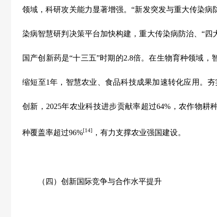
领域，科研攻关能力显著增强。
“
新发突发与重大传染病
染病智慧研判决策平台加快构建，重大传染病防治、
“
四
国产创新药是
“
十三五
”
时期的
2.8
倍。在生物育种领域，
缩短至
1
年，智慧农业、食品科技成果加速转化应用。夯
创新，
2025
年农业科技进步贡献率超过
64%
，农作物耕
[14]
种覆盖率超过
96%
，有力支撑农业强国建设。
（四）创新国际竞争与合作水平提升