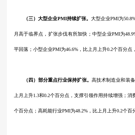
（三）大型企业
PMI
持续扩张。
大型企业
PMI
为
50.8
月高于临界点，扩张步伐有所加快；中型企业
PMI
为
48.
平回落；小型企业
PMI
为
46.6%
，比上月上升
0.2
个百分点
（四）部分重点行业保持扩张。
高技术制造业和装
上月上升
1.3
和
0.2
个百分点，支撑引领作用持续增强；消
个百分点；高耗能行业
PMI
为
48.2%
，比上月上升
0.2
个百