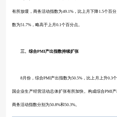
有所放缓，商务活动指数为
49.1%
，比上月下降
1.5
个百分
数为
51.7%
，略高于上月
0.1
个百分点。
三、综合
PMI
产出指数持续扩张
8
月份，综合
PMI
产出指数为
50.5%
，比上月上升
0.3
个
国企业生产经营活动总体扩张有所加快。构成综合
PMI
产
商务活动指数分别为
50.8%
和
50.3%
。