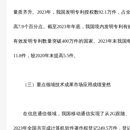
量质齐升。
2023
年，我国发明专利授权数
92.1
万件，占
高
7.9
个百分点。截至
2023
年年底，我国境内发明专利有
有效发明专利数量突破
400
万件的国家。
2023
年末我国
11.8
件，较
2020
年末提高
5.5
件。
（三）重点领域技术成果市场应用成绩斐然
在信息通信领域，我国移动通信实现了从
2G
跟随、
2023
年全国共完成计算机软件著作权登记
249.5
万件，登