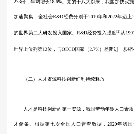
233
倍，年均增长
18.6%
。党的十八大以来，我国加快实施
加速聚集，全社会
R&D
经费分别于
2019
年和
2022
年迈上
[2]
的世界第二大研发投入国家。
R&D
经费投入强度
从
199
世界上位列第
12
位，与
OECD
国家（
2.7%
）差距进一步缩
（二）人才资源科技创新红利持续释放
人才是科技创新的第一资源，我国劳动年龄人口素质
才储备。根据第七次全国人口普查数据，
2020
年我国