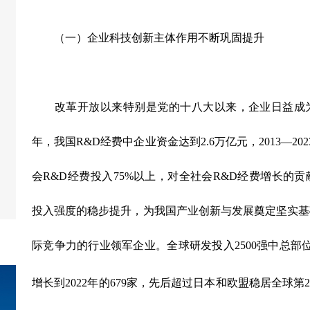
（一）企业科技创新主体作用不断巩固提升
改革开放以来特别是党的十八大以来，企业日益成为
年，我国
R&D
经费中企业资金达到
2.6
万亿元，
2013
—
202
会
R&D
经费投入
75%
以上，对全社会
R&D
经费增长的贡
投入强度的稳步提升，为我国产业创新与发展奠定坚实基
际竞争力的行业领军企业。全球研发投入
2500
强中总部
增长到
2022
年的
679
家，先后超过日本和欧盟稳居全球第