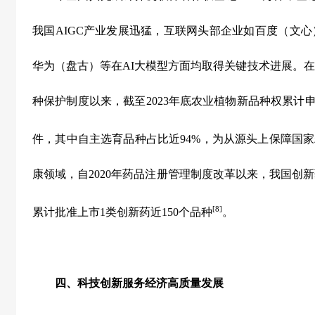
我国
AIGC
产业发展迅猛，互联网头部企业如百度（文心
华为（盘古）等在
AI
大模型方面均取得关键技术进展。在
种保护制度以来，截至
2023
年底农业植物新品种权累计
件，其中自主选育品种占比近
94%
，为从源头上保障国家
康领域，自
2020
年药品注册管理制度改革以来，我国创新
[8]
累计批准上市
1
类创新药近
150
个品种
。
四、科技创新服务经济高质量发展