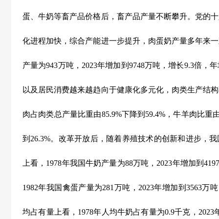
蛋、牛奶等畜产品价格后，畜产品产量不断攀升。党的十
化进程加快，综合产能进一步提升，肉蛋奶产量多年来一
产量为
943
万吨，
2023
年增加到
9748
万吨，增长
9.3
倍，年
以及居民消费越来越趋向于健康化多元化，肉类生产结构
肉占肉类总产量比重由
85.9%
下降到
59.4%
，牛羊肉比重
到
26.3%
。改革开放后，随着养殖技术的创新和进步，我
上看，
1978
年我国牛奶产量为
88
万吨，
2023
年增加到
419
1982
年我国禽蛋产量为
281
万吨，
2023
年增加到
3563
万吨
均占有量上看，
1978
年人均牛奶占有量为
0.9
千克，
2023