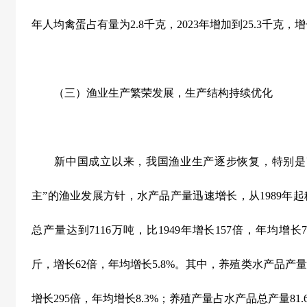
年人均禽蛋占有量为
2.8
千克，
2023
年增加到
25.3
千克，增
（三）渔业生产繁荣发展，生产结构持续优化
新中国成立以来，我国渔业生产逐步恢复，特别是改
主”的渔业发展方针，水产品产量迅速增长，从
1989
年起
总产量达到
7116
万吨，比
1949
年增长
157
倍，年均增长
斤，增长
62
倍，年均增长
5.8%
。其中，养殖类水产品产量
增长
295
倍，年均增长
8.3%
；养殖产量占水产品总产量
81.