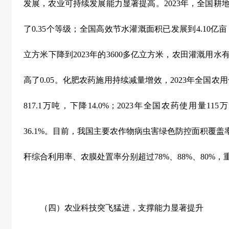
发展，农业可持续发展能力显著提高。
2023
年，全国耕
了
0.35
个等级；全国高效节水灌溉面积已发展到
4.10
亿亩
立方米下降到
2023
年的
3600
多亿立方米，农田灌溉用水
高了
0.05
。化肥农药施用持续减量增效，
2023
年全国农用
817.1
万吨，下降
14.0%
；
2023
年全国农药使用量
115
万
36.1%
。目前，我国主要农作物病虫害绿色防控面积覆盖
秆综合利用率、农膜处置率分别超过
78%
、
88%
、
80%
，
（四）农业科技突飞猛进，支撑能力显著提升