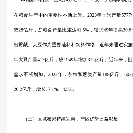
了“谷物基本自给、口粮绝对安全”。玉米作为重要的粮
在粮食生产中的重要性不断上升。
2023
年玉米产量
5777
5528
亿斤，占粮食产量比重达
41.5%
，较
1949
年提高
30.6
出贡献。大豆作为重要油料和饲料作物，近年来通过实施
年大豆产量
417
亿斤，较
1949
年增加
315
亿斤。近年来，随
需求不断增加。
2023
年，杂粮和薯类产量
188
亿斤、
603
26.2
亿斤，增长
17.1%
、
4.5%
。
（三）区域布局持续完善，产区优势日益彰显