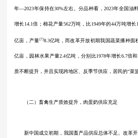
年—
2023
年保持在
30%
左右。分品种看，
2023
年全国油
增长
14.1
倍；棉花产量
562
万吨，比
1949
年的
44
万吨增长
[7]
亿亩，产量
8.3
亿吨，而改革开放初期我国蔬菜播种面
亿亩，园林水果产量
2.4
亿吨，分别比
1978
年增长
6.7
倍和
质不断提升，并且实现跨地区、反季节供应，居民的“菜篮
（二）畜禽生产质效提升，肉蛋奶供应充足
新中国成立初期，我国畜产品供应总体不足。改革开