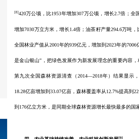
[8]
420
万公顷，比
1953
年增加
307
万公顷，增长
2.7
倍；全
增加
7030
万立方米，增长
1.4
倍；油茶籽产量
294.6
万吨，
全国林业产值从
2001
年的
939
亿元，增加到
2023
年的
7006
是金山银山”，把绿色发展作为新发展理念的重要内容，
第九次全国森林资源清查（
2014
—
2018
年）结果显示
18.28
亿亩增加到
33.07
亿亩，森林覆盖率从
12.7%
提高到
22
到
176
亿立方米，是同期全球森林资源增长最快最多的国
[9]