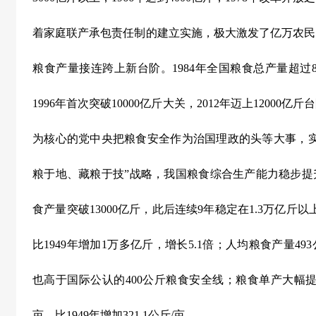
着家庭联产承包责任制的建立实施，极大激发了亿万农民
粮食产量接连跨上新台阶。
1984
年全国粮食总产量超过
1996
年首次突破
10000
亿斤大关，
2012
年迈上
12000
亿斤台
为核心的党中央把粮食安全作为治国理政的头等大事，实
粮于地、藏粮于技”战略，我国粮食综合生产能力稳步提
食产量突破
13000
亿斤，此后连续
9
年稳定在
1.3
万亿斤以
比
1949
年增加
1
万多亿斤，增长
5.1
倍；人均粮食产量
493
也高于国际公认的
400
公斤粮食安全线；粮食单产大幅
亩，比
1949
年增加
321.1
公斤
/
亩。