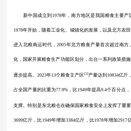
新中国成立到
1978
年，南方地区是我国粮食主要产
1978
年开始，随着工业化、城镇化的发展，以及北方农田
进入北粮南运时代，
2005
年北方粮食产量首次超过南方
化，国家开展粮食生产功能区划分，出台一系列政策措施
[3]
逐步提高。
2023
年
13
个粮食主产区
产量达到
10834
亿斤
占全国产量的比重为
77.9%
，比
1949
年提高
9.4
个百分点，
支撑。特别是东北粮仓在确保国家粮食安全上发挥了重
3699
亿斤，比
1949
年增加
3384
亿斤，比
1978
年增加
2917