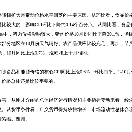
降幅扩大是带动价格水平回落的主要原因。从环比看，食品价
是比较大的，影响
CPI
环比下降约
0.14
个百分点。从同比看，食品
品中，猪肉价格影响较大，猪肉价格
10
月份同比下降
30.1%
，降
大部分地区在
10
月份天气晴好、农产品供应比较充足，再加上节
稳，
10
月同比上涨
0.7%
，涨幅和上个月相同。
扣除食品和能源价格的核心
CPI
同比上涨
0.6%
，环比持平。
1-10
月
，价格总体还是比较平稳的。
。从刚才介绍的总体经济运行情况和主要指标变动来看，经济
复。从货币条件看，广义货币保持较快增长，市场流动性总体合
货紧缩。谢谢。