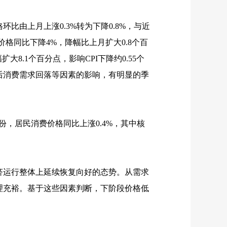
格环比由上月上涨
0.3%
转为下降
0.8%
，与近
价格同比下降
4%
，降幅比上月扩大
0.8
个百
幅扩大
8.1
个百分点，影响
CPI
下降约
0.55
个
后消费需求回落等因素的影响，有明显的季
份，居民消费价格同比上涨
0.4%
，其中核
运行整体上延续恢复向好的态势。从需求
理充裕。基于这些因素判断，下阶段价格低