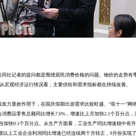
社记者的提问都是围绕居民消费价格的问题。物价的走势有季
从宏观经济运行情况看，主要供给和需求指标都在持续改善。
续发力显效作用下，在国庆假期出游需求比较旺盛、“双十一”网
会消费品零售总额同比增长
7.6%
，增速比上月加快
2.1
个百分点，
份加快
0.1
个百分点。从生产方面看，工业生产同比增速稳中有升
模以上工业企业利润同比增速已经连续两个月转正，
9
月份实现