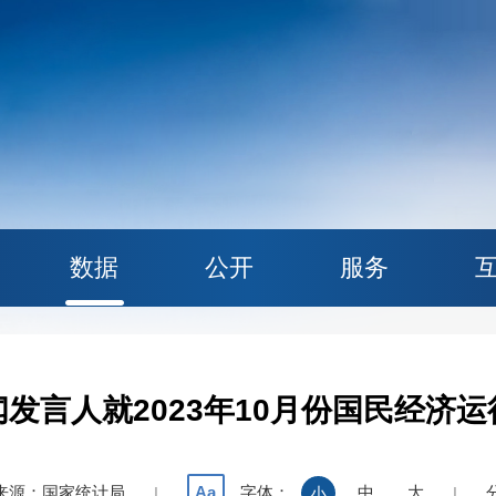
数据
公开
服务
发言人就2023年10月份国民经济
来源：国家统计局
字体：
中
大
Aa
|
小
|