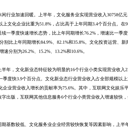
闲行业加速回暖。上半年，文化服务业实现营业收入
30758
亿元
以上文化企业比重为
51.8%
，占比高于上年同期
3.4
个百分点。在
9
延续一季度快速增长态势，比上年同期增长
76.2%
，增速比一季度
分别比上年同期增长
84.9%
、
82.1%
和
35.8%
。文化投资运营、新
增速分别为
26.2%
、
15.2%
、
13.2%
和
10.6%
。
半年，文化新业态特征较为明显的
16
个行业小类实现营业收入
2
一季度快
3.9
个百分点。文化新业态行业营业收入占全部规模以上
化企业营业收入增长的贡献率为
75.6%
。其中，互联网文化娱乐
数字出版，互联网其他信息服务
6
个行业小类营业收入增速较快，
基数较低、文化服务业企业经营较快恢复等因素影响，上半年