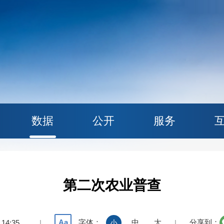
数据
公开
服务
第二次农业普查
字体：
中
大
分享到：
Aa
 14:35
|
小
|