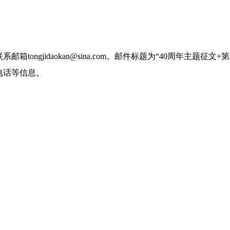
联系邮箱
tongjidaokan@sina.com
。邮件标题为“
40
周年主题征文
+
第
电话等信息。