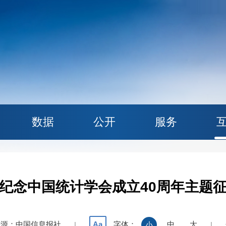
数据
公开
服务
纪念中国统计学会成立40周年主题
来源：中国信息报社
字体：
中
大
Aa
|
小
|