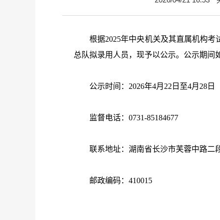
根据
2025
年中央机关及其直属机构考
总队拟录用人员，现予以公示。公示期间
公示时间：
2026
年
4
月
22
日至
4
月
28
日
监督电话：
0731-85184677
联系地址：湖南省长沙市芙蓉中路二
邮政编码：
410015