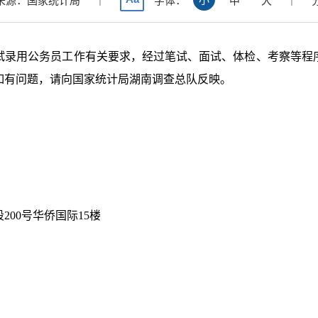
来源：国家统计局
字体：
中
大
试录用公务员工作有关要求，经过笔试、面试、体检、考察等程
如有问题，请向国家统计局湖南调查总队反映。
段
200
号华侨国际
15
楼