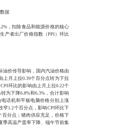
数据
.2%
，扣除食品和能源价格的核心
业生产者出厂价格指数（
PPI
）环比
际油价传导影响，国内汽油价格由
由上月上拉
0.39
个百分点转为下拉
对
CPI
环比的影响由上月上拉
0.22
个
%
转为下降
6.8%
和
6.3%
，合计影响
动电话机和平板电脑价格分别上涨
收窄
1.2
个百分点，影响
CPI
环比下
个百分点；猪肉供应充足，价格下
夏季高温产蛋率下降、端午节前集