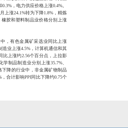
和
0.3%
，电力供应价格上涨
0.4%
。
月上涨
24.1%
转为下降
1.8%
，精炼
、橡胶和塑料制品业价格分别上涨
业中，有色金属矿采选业同比上涨
制造业上涨
4.5%
，计算机通信和其
同比上涨约
2.56
个百分点，上拉影
化学制品制造业分别上涨
35.7%
、
格下降的行业中，非金属矿物制品
%
，合计影响
PPI
同比下降约
0.75
个