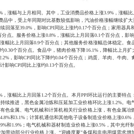
2%
，涨幅与上月相同。其中，工业消费品价格上涨
3.9%
，涨幅比
费品中，受上年同期对比基数较低影响，汽油价格涨幅继续扩大
继续回落至
39.0%
，影响
CPI
同比上涨约
0.17
个百分点；家用器具
百分点。服务价格上涨
0.8%
，涨幅比上月回落
0.1
个百分点，影
，涨幅比上月回落
0.9
个百分点；其他服务价格涨幅总体稳定。食
约
0.30
个百分点。食品中，猪肉价格下降
16.1%
，降幅比上月扩
2.2%
，影响
CPI
同比下降约
0.04
个百分点；鸡蛋、羊肉、牛肉、
计影响
CPI
同比上涨约
0.13
个百分点。
%
，涨幅比上月回落
1.2
个百分点。本月
PPI
环比运行的主要特点
新持续推进，黑色金属冶炼和压延加工业价格环比上涨
1.2%
。电
动有色金属、电气机械和计算机相关行业价格上涨，有色金属冶
涨
4.8%
和
3.1%
；计算机通信和其他电子设备制造业价格上涨
0.6%
.9%
和
1.9%
；电气机械和器材制造业价格上涨
0.5%
，其中光纤
加带动部分行业价格上涨。“迎峰度夏”备煤和非电用煤需求增