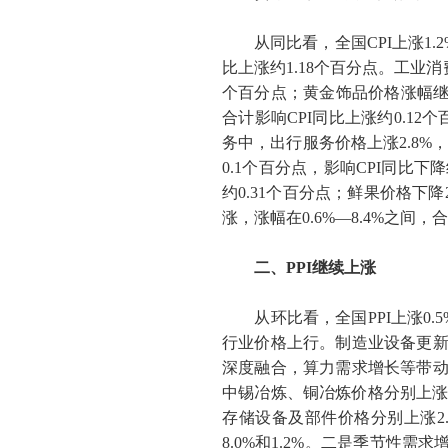
从同比看，全国
CPI
上涨
1.
比上涨约
1.18
个百分点。工业消
个百分点；黄金饰品价格涨幅
合计影响
CPI
同比上涨约
0.12
个
务中，出行服务价格上涨
2.8%
0.1
个百分点，影响
CPI
同比下降
约
0.31
个百分点；鲜果价格下降
涨，涨幅在
0.6%
—
8.4%
之间，合
二、
PPI
继续上涨
从环比看，全国
PPI
上涨
0.5
行业价格上行。制造业设备更
深度融合，算力需求增长等带
中锡冶炼、铜冶炼价格分别上
存储设备及部件价格分别上涨
2
8.0%
和
1.2%
。二是季节性需求增