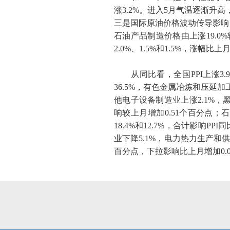
涨
3.2%
。进入
5
月气温逐渐升高
三是国际原油价格波动传导影响
石油产品制造价格由上涨
19.0%
2.0%
、
1.5%
和
1.5%
，涨幅比上
从同比看，全国
PPI
上涨
3.
36.5%
，有色金属冶炼和压延加
他电子设备制造业上涨
2.1%
，
响较上月增加
0.51
个百分点；石
18.4%
和
12.7%
，合计影响
PPI
同
业下降
5.1%
，电力热力生产和
百分点，下拉影响比上月增加
0.