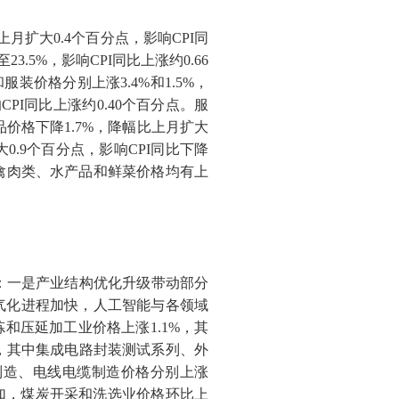
上月扩大
0.4
个百分点，影响
CPI
同
至
23.5%
，影响
CPI
同比上涨约
0.66
和服装价格分别上涨
3.4%
和
1.5%
，
响
CPI
同比上涨约
0.40
个百分点。服
品价格下降
1.7%
，降幅比上月扩大
大
0.9
个百分点，影响
CPI
同比下降
禽肉类、水产品和鲜菜价格均有上
：一是产业结构优化升级带动部分
气化进程加快，人工智能与各领域
炼和压延加工业价格上涨
1.1%
，其
，其中集成电路封装测试系列、外
制造、电线电缆制造价格分别上涨
加，煤炭开采和洗选业价格环比上