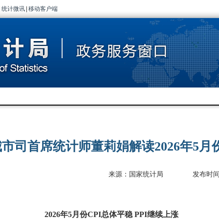
|
统计微讯
|
移动客户端
市司首席统计师董莉娟解读2026年5月份C
来源：国家统计局
发布时间：2
2026
年
5
月份
CPI
总体平稳
PPI
继续上涨