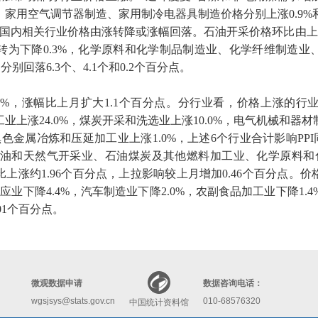
，家用空气调节器制造、家用制冷电器具制造价格分别上涨
0.9%
国内相关行业价格由涨转降或涨幅回落。石油开采价格环比由上
转为下降
0.3%
，化学原料和化学制品制造业、化学纤维制造业
月分别回落
6.3
个、
4.1
个和
0.2
个百分点。
9%
，涨幅比上月扩大
1.1
个百分点。分行业看，价格上涨的行
工业上涨
24.0%
，煤炭开采和洗选业上涨
10.0%
，电气机械和器材
黑色金属冶炼和压延加工业上涨
1.0%
，上述
6
个行业合计影响
PPI
油和天然气开采业、石油煤炭及其他燃料加工业、化学原料和
比上涨约
1.96
个百分点，上拉影响较上月增加
0.46
个百分点。价
供应业下降
4.4%
，汽车制造业下降
2.0%
，农副食品加工业下降
1.4
01
个百分点。
微观数据申请
数据咨询电话：
wgsjsys@stats.gov.cn
010-68576320
中国统计资料馆