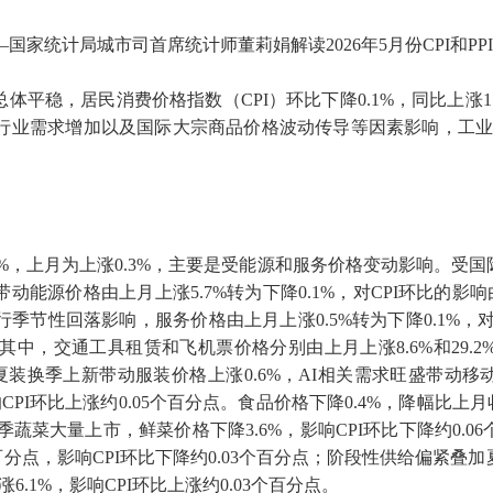
—国家统计局城市司首席统计师董莉娟解读
2026
年
5
月份
CPI
和
PPI
总体平稳，居民消费价格指数（
CPI
）环比下降
0.1%
，同比上涨
1
行业需求增加以及国际大宗商品价格波动传导等因素影响，工
%
，上月为上涨
0.3%
，主要是受能源和服务价格变动影响。受国
带动能源价格由上月上涨
5.7%
转为下降
0.1%
，对
CPI
环比的影响
出行季节性回落影响，服务价格由上月上涨
0.5%
转为下降
0.1%
，
其中，交通工具租赁和飞机票价格分别由上月上涨
8.6%
和
29.2
夏装换季上新带动服装价格上涨
0.6%
，
AI
相关需求旺盛带动移
响
CPI
环比上涨约
0.05
个百分点。食品价格下降
0.4%
，降幅比上月
季蔬菜大量上市，鲜菜价格下降
3.6%
，影响
CPI
环比下降约
0.06
百分点，影响
CPI
环比下降约
0.03
个百分点；阶段性供给偏紧叠加
涨
6.1%
，影响
CPI
环比上涨约
0.03
个百分点。