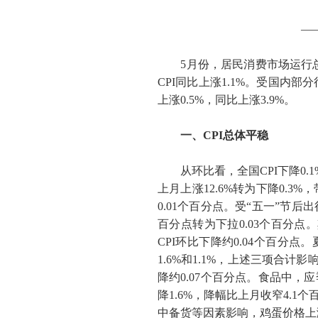
—
5
月份，居民消费市场运行
CPI
同比上涨
1.1%
。受国内部分
上涨
0.5%
，同比上涨
3.9%
。
一、
CPI
总体平稳
从环比看，全国
CPI
下降
0.1
上月上涨
12.6%
转为下降
0.3%
，
0.01
个百分点。受“五一”节后
百分点转为下拉
0.03
个百分点。
CPI
环比下降约
0.04
个百分点。
1.6%
和
1.1%
，上述三项合计影
降约
0.07
个百分点。食品中，应
降
1.6%
，降幅比上月收窄
4.1
个
中备货等因素影响，鸡蛋价格上