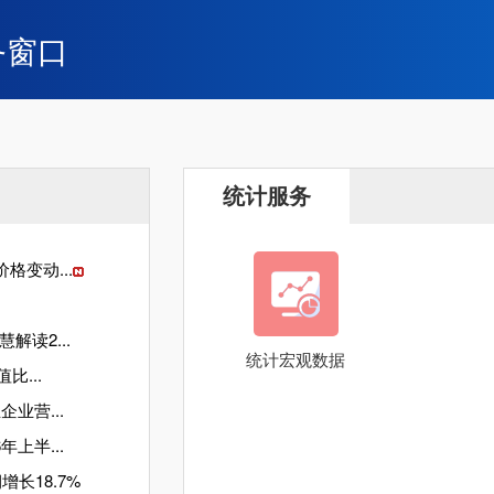
务窗口
统计服务
格变动...
读2...
统计宏观数据
比...
业营...
上半...
长18.7%