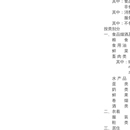
其中：食
非食
其中：消
服
其中：不包
按类别分
一、食品烟酒
粮 食
食 用 油
鲜 菜
畜 肉 类
其中：
牛
羊
水 产 品
蛋 类
奶 类
鲜 果
卷 烟
酒 类
二、衣着
服 装
鞋 类
三、居住