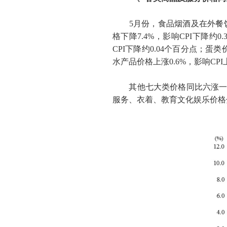
5
月份，食品烟酒及在外餐
格下降
7.4%
，影响
CPI
下降约
0.
CPI
下降约
0.04
个百分点；蛋类
水产品价格上涨
0.6%
，影响
CPI
其他七大类价格同比六涨一降
服务、衣着、教育文化娱乐价格