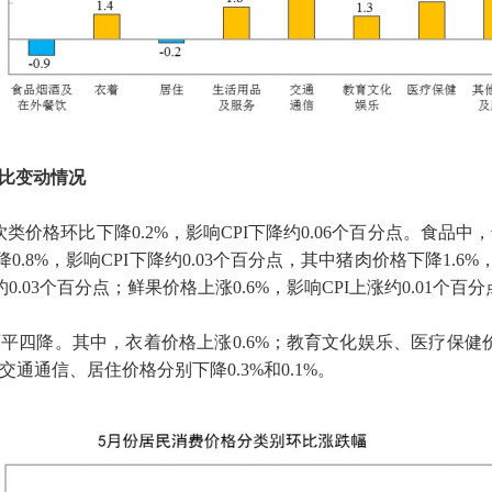
比变动情况
饮类价格环比下降
0.2%
，影响
CPI
下降约
0.06
个百分点。食品中，
降
0.8%
，影响
CPI
下降约
0.03
个百分点，其中猪肉价格下降
1.6%
约
0.03
个百分点；鲜果价格上涨
0.6%
，影响
CPI
上涨约
0.01
个百分
平四降。其中，衣着价格上涨
0.6%
；教育文化娱乐、医疗保健
交通通信、居住价格分别下降
0.3%
和
0.1%
。