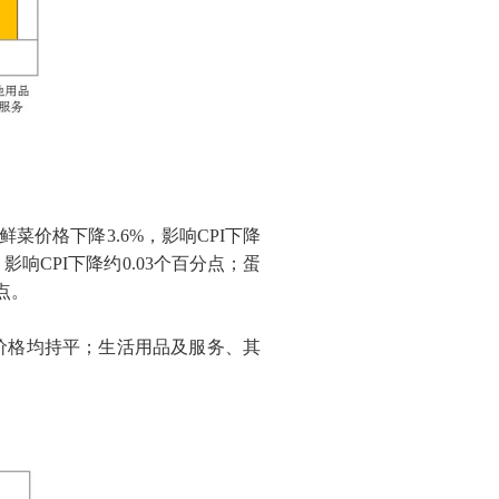
鲜菜价格下降
3.6%
，影响
CPI
下降
，影响
CPI
下降约
0.03
个百分点；蛋
点。
价格均持平；生活用品及服务、其