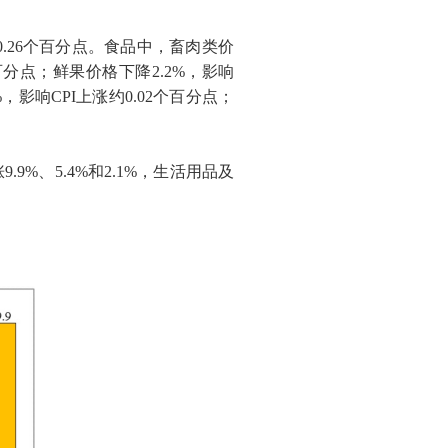
0.26
个百分点。食品中，畜肉类价
百分点；鲜果价格下降
2.2%
，影响
%
，影响
CPI
上涨约
0.02
个百分点；
涨
9.9%
、
5.4%
和
2.1%
，生活用品及