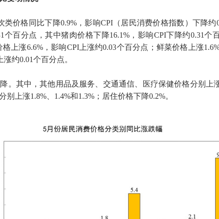
饮类价格同比下降
0.9%
，影响
CPI
（居民消费价格指数）下降约
31
个百分点，其中猪肉价格下降
16.1%
，影响
CPI
下降约
0.31
个
价格上涨
6.6%
，影响
CPI
上涨约
0.03
个百分点；鲜菜价格上涨
1.6
上涨约
0.01
个百分点。
。其中，其他用品及服务、交通通信、医疗保健价格分别上
分别上涨
1.8%
、
1.4%
和
1.3%
；居住价格下降
0.2%
。