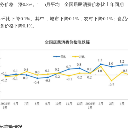
务价格上涨
0.8%
。
1
—
5
月平均，全国居民消费价格比上年同期
格环比下降
0.1%
。其中，城市下降
0.1%
，农村下降
0.1%
；食品
务价格下降
0.1%
。
比变动情况