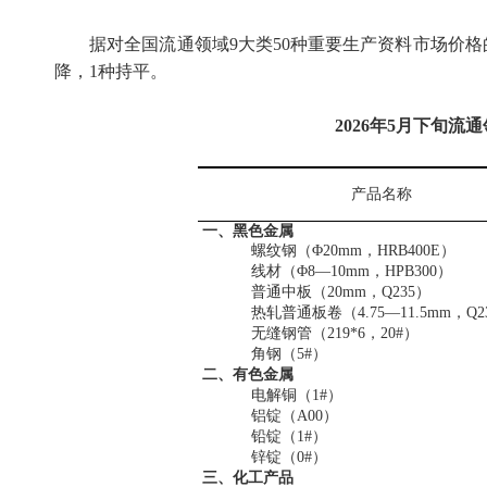
据对全国流通领域
9
大类
50
种重要生产资料市场价格
降，
1
种持平。
2026
年
5
月下旬流通
产品名称
一、黑色金属
螺纹钢（Φ
20mm
，
HRB400E
）
线材（Φ
8
—
10mm
，
HPB300
）
普通中板（
20mm
，
Q235
）
热轧普通板卷（
4.75
—
11.5mm
，
Q2
无缝钢管（
219*6
，
20#
）
角钢（
5#
）
二、有色金属
电解铜（
1#
）
铝锭（
A00
）
铅锭（
1#
）
锌锭（
0#
）
三、化工产品