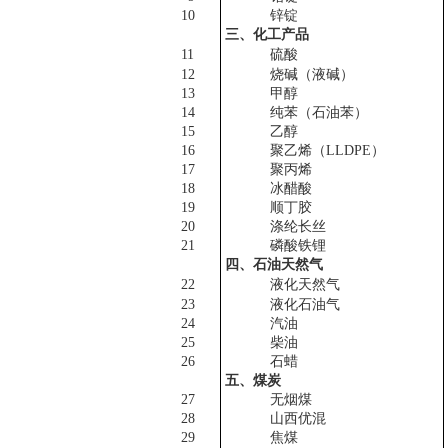
10
锌锭
三、化工产品
11
硫酸
12
烧碱（液碱）
13
甲醇
14
纯苯（石油苯）
15
乙醇
16
聚乙烯（LLDPE）
17
聚丙烯
18
冰醋酸
19
顺丁胶
20
涤纶长丝
21
磷酸铁锂
四、石油天然气
22
液化天然气
23
液化石油气
24
汽油
25
柴油
26
石蜡
五、煤炭
27
无烟煤
28
山西优混
29
焦煤