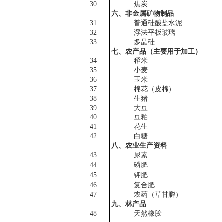
30
焦炭
六、非金属矿物制品
31
普通硅酸盐水泥
32
浮法平板玻璃
33
多晶硅
七、农产品（主要用于加工）
34
稻米
35
小麦
36
玉米
37
棉花（皮棉）
38
生猪
39
大豆
40
豆粕
41
花生
42
白糖
八、农业生产资料
43
尿素
44
磷肥
45
钾肥
46
复合肥
47
农药（草甘膦）
九、林产品
48
天然橡胶