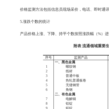
价格监测方法包括信息员现场采价，电话、即时通讯
5.涨跌个数的统计
产品价格上涨、下降、持平个数按照涨跌幅（%）进
附表 流通领域重要
序号
监测产品
一、黑色金属
1
螺纹钢
2
线材
3
普通中板
4
热轧普通板卷
5
无缝钢管
6
角钢
二、有色金属
7
电解铜
8
铝锭
9
铅锭