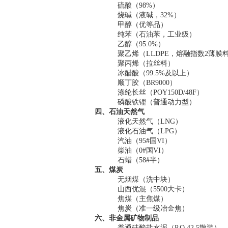
硫酸（
98%
）
烧碱（液碱，
32%
）
甲醇（优等品）
纯苯（石油苯，工业级）
乙醇（
95.0%
）
聚乙烯（
LLDPE
，熔融指数
2
薄膜
聚丙烯（拉丝料）
冰醋酸（
99.5%
及以上）
顺丁胶（
BR9000
）
涤纶长丝（
POY150D/48F
）
磷酸铁锂（普通动力型）
四、石油天然气
液化天然气（
LNG
）
液化石油气（
LPG
）
汽油（
95#
国
VI
）
柴油（
0#
国
VI
）
石蜡（
58#
半）
五、煤炭
无烟煤（洗中块）
山西优混（
5500
大卡）
焦煤（主焦煤）
焦炭（准一级冶金焦）
六、非金属矿物制品
普通硅酸盐水泥（
P.O 42.5
散装）