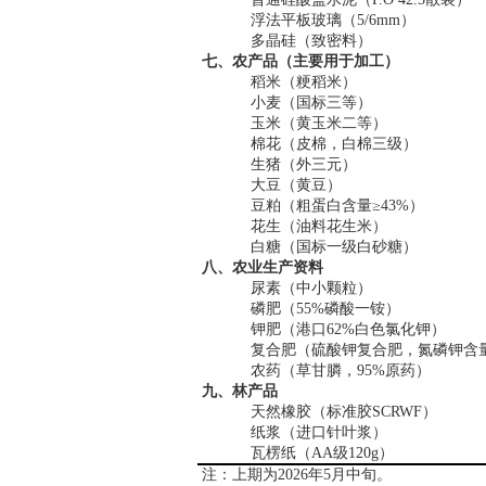
浮法平板玻璃（
5/6mm
）
多晶硅（致密料）
七、农产品（主要用于加工）
稻米（粳稻米）
小麦（国标三等）
玉米（黄玉米二等）
棉花（皮棉，白棉三级）
生猪（外三元）
大豆（黄豆）
豆粕（粗蛋白含量≥
43%
）
花生（油料花生米）
白糖（国标一级白砂糖）
八、农业生产资料
尿素（中小颗粒）
磷肥（
55%
磷酸一铵）
钾肥（港口
62%
白色氯化钾）
复合肥（硫酸钾复合肥，氮磷钾含
农药（草甘膦，
95%
原药）
九、林产品
天然橡胶（标准胶
SCRWF
）
纸浆（进口针叶浆）
瓦楞纸（
AA
级
120g
）
注：上期为
2026
年
5
月中旬。