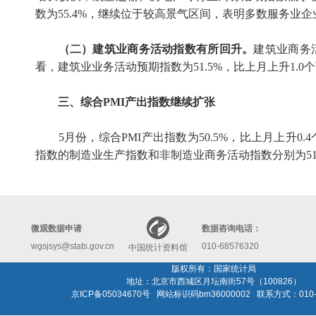
数为
55.4%
，继续位于较高景气区间，表明多数服务业企
（二）建筑业商务活动指数有所回升。
建筑业商务
看，建筑业业务活动预期指数为
51.5%
，比上月上升
1.0
个
三、综合
PMI
产出指数继续扩张
5
月份，综合
PMI
产出指数为
50.5%
，比上月上升
0.4
指数的制造业生产指数和非制造业商务活动指数分别为
5
微观数据申请
数据咨询电话：
wgsjsys@stats.gov.cn
010-68576320
中国统计资料馆
版权所有：国家统计局
地址：北京市西城区月坛南街57号（100826）
京ICP备05034670号 网站标识码bm36000002 联系方式：010-6