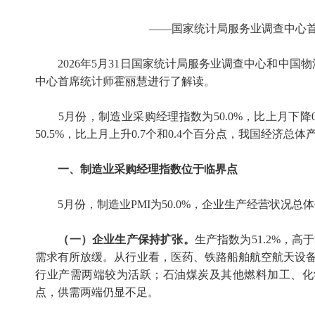
——国家统计局服务业调查中心
2026
年
5
月
31
日国家统计局服务业调查中心和中国物
中心首席统计师霍丽慧进行了解读。
5
月份，制造业采购经理指数为
50.0%
，比上月下降
50.5%
，比上月上升
0.7
个和
0.4
个百分点，我国经济总体
一、制造业采购经理指数位于临界点
5
月份，制造业
PMI
为
50.0%
，企业生产经营状况总体
（一）企业生产保持扩张。
生产指数为
51.2%
，高于
需求有所放缓。从行业看，医药、铁路船舶航空航天设
行业产需两端较为活跃；石油煤炭及其他燃料加工、化
点，供需两端仍显不足。