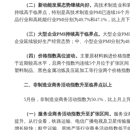
（二）新动能发展态势继续向好。
高技术制造业和
持续高于临界点，特别是高技术制造业
PMI
已连续
16
个月
品行业和高耗能行业
PMI
分别为
49.7%
和
47.1%
，比上月下
（三）大型企业
PMI
持续高于临界点。
大型企业
PMI
企业延续较好生产经营态势；中、小型企业
PMI
分别为
48
（四）价格指数高位波动。
主要原材料购进价格指
于近期较高水平，且两个指数均连续
5
个月位于扩张区间
塑料制品、黑色金属冶炼及压延加工等行业两个价格指
二、非制造业商务活动指数升至临界点以上
5
月份，非制造业商务活动指数为
50.1%
，比上月上
（一）服务业商务活动指数升至扩张区间。
服务业
提升。从行业看，铁路运输、电信广播电视及卫星传输
增长较快；航空运输、房地产等行业商务活动指数低于