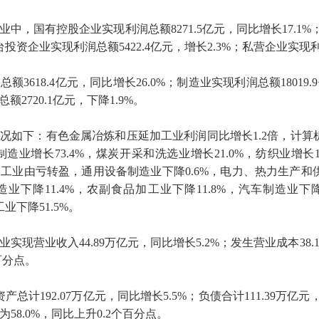
业中，国有控股企业实现利润总额
8271.5
亿元，同比增长
17.1%
台投资企业实现利润总额
5422.4
亿元，增长
2.3%
；私营企业实现
润总额
3618.4
亿元，同比增长
26.0%
；制造业实现利润总额
18019.9
总额
2720.1
亿元，下降
1.9%
。
况如下：有色金属冶炼和压延加工业利润同比增长
1.2
倍，计算
制造业增长
73.4%
，煤炭开采和洗选业增长
21.0%
，纺织业增长
加工业由亏转盈，通用设备制造业下降
0.6%
，电力、热力生产和
造业下降
11.4%
，农副食品加工业下降
11.8%
，汽车制造业下
工业下降
51.5%
。
业实现营业收入
44.89
万亿元，同比增长
5.2%
；发生营业成本
38.
百分点。
资产总计
192.07
万亿元，同比增长
5.5%
；负债合计
111.39
万亿元
为
58.0%
，同比上升
0.2
个百分点。