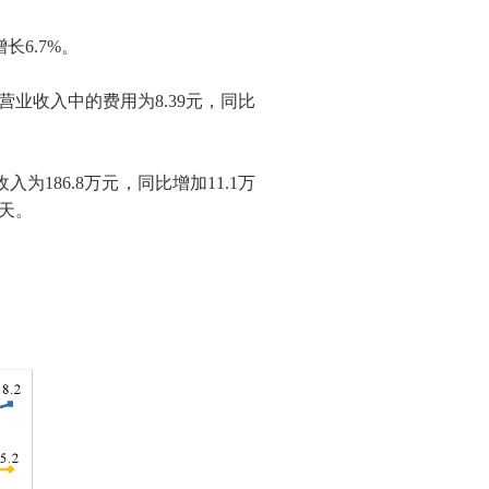
增长
6.7%
。
营业收入中的费用为
8.39
元，同比
收入为
186.8
万元，同比增加
11.1
万
天。