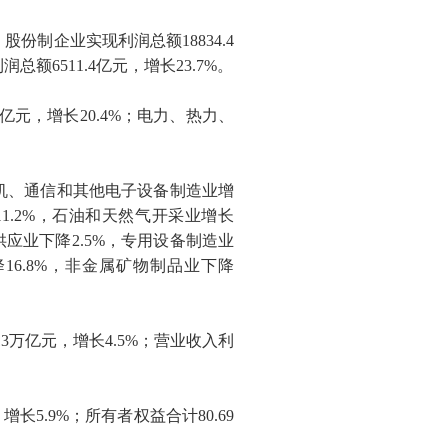
；股份制企业实现利润总额
18834.4
利润总额
6511.4
亿元，增长
23.7%
。
亿元，增长
20.4%
；电力、热力、
机、通信和其他电子设备制造业增
11.2%
，石油和天然气开采业增长
供应业下降
2.5%
，专用设备制造业
降
16.8%
，非金属矿物制品业下降
13
万亿元，增长
4.5%
；营业收入利
，增长
5.9%
；所有者权益合计
80.69