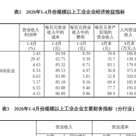
表
2
2026
年
1-4
月份规模以上工业企业经济效益指标
每百元营业
每百元营业
每百元资产
营业收入
人均营
收入中的
收入中的
实现的
利润率
收入
成本
费用
营业收入
1-4月
1-4月
1-4月
4月末
4月末
(%)
(
元
)
(
元
)
(
元
)
(
万元
/
5.43
84.94
8.39
70.8
186.
20.47
65.75
9.39
35.7
139.
4.63
85.32
8.71
83.1
179.
6.53
89.53
4.97
36.0
375.
供应业
6.63
83.00
5.81
52.8
320.
5.17
85.18
8.16
69.4
185.
6.55
83.88
9.40
77.7
195.
4.15
86.09
9.86
88.9
136.
表
3
2026
年
1-4
月份规模以上工业企业主要财务指标（分行业
营业收入
营业成本