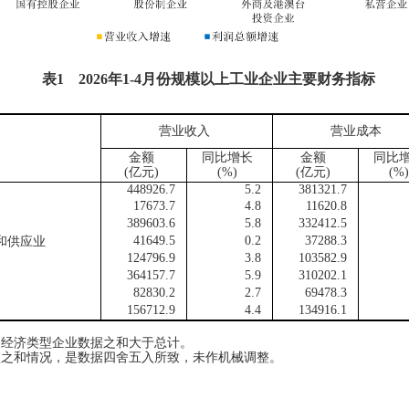
表
1
2026
年
1-4
月份规模以上工业企业主要财务指标
营业收入
营业成本
金额
同比增长
金额
同比
(
亿元
)
(%)
(
亿元
)
(%)
448926.7
5.2
381321.7
17673.7
4.8
11620.8
389603.6
5.8
332412.5
41649.5
0.2
37288.3
供应业
124796.9
3.8
103582.9
364157.7
5.9
310202.1
82830.2
2.7
69478.3
156712.9
4.4
134916.1
各经济类型企业数据之和大于总计。
项之和情况，是数据四舍五入所致，未作机械调整。