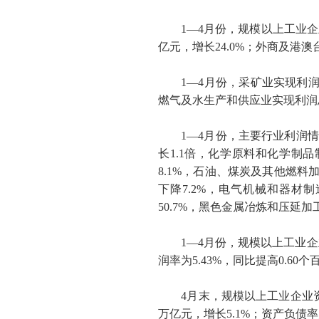
1
—
4
月份，规模以上工业企
亿元，增长
24.0%
；外商及港澳
1
—
4
月份，采矿业实现利
燃气及水生产和供应业实现利润
1
—
4
月份，主要行业利润情
长
1.1
倍，化学原料和化学制品
8.1%
，石油、煤炭及其他燃料
下降
7.2%
，电气机械和器材制
50.7%
，黑色金属冶炼和压延加
1
—
4
月份，规模以上工业企
润率为
5.43%
，同比提高
0.60
个
4
月末，规模以上工业企业
万亿元，增长
5.1%
；资产负债率