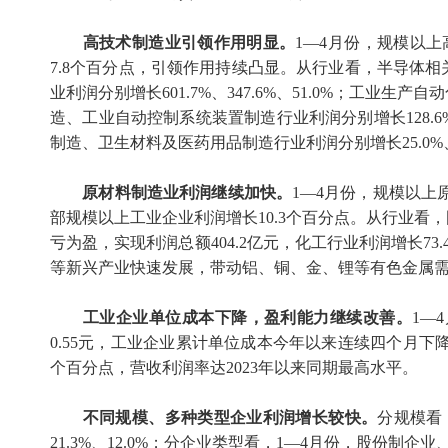
高技术制造业引领作用明显。
1
—
4
月份，规模以上
7.8
个百分点，引领作用持续凸显。从行业看，半导体相
业利润分别增长
601.7%
、
347.6%
、
51.0%
；工业生产自动
造、工业自动控制系统装置制造行业利润分别增长
128.6
制造、卫生材料及医药用品制造行业利润分别增长
25.0%
原材料制造业利润继续加快。
1
—
4
月份，规模以上
部规模以上工业企业利润增长
10.3
个百分点。从行业看，
亏为盈，实现利润总额
404.2
亿元，化工行业利润增长
73.
等新兴产业快速发展，带动铝、铜、金、锂等有色金属
工业企业单位成本下降，盈利能力继续改善。
1
—
4
0.55
元，工业企业累计单位成本今年以来连续四个月下
个百分点，营收利润率达
2023
年以来同期最高水平。
不同规模、多种类型企业利润增长较快。
分规模看
21.3%
、
12.0%
；分企业类型看，
1
—
4
月份，股份制企业