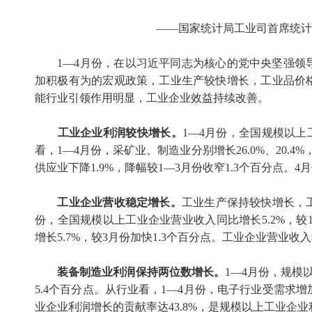
——国家统计局工业司首席统计
1
—
4
月份，在以习近平同志为核心的党中央坚强领
加积极有为的宏观政策，工业生产较快增长，工业品价
能行业引领作用明显，工业企业效益持续改善。
工业企业利润较快增长。
1
—
4
月份，全国规模以上
看，
1
—
4
月份，采矿业、制造业分别增长
26.0%
、
20.4%
供应业下降
1.9%
，降幅较
1
—
3
月份收窄
1.3
个百分点。
4
月
工业企业营收稳定增长。
工业生产保持较快增长，
份，全国规模以上工业企业营业收入同比增长
5.2%
，较
增长
5.7%
，较
3
月份加快
1.3
个百分点。工业企业营业收入
装备制造业利润保持两位数增长。
1
—
4
月份，规模
5.4
个百分点。从行业看，
1
—
4
月份，电子行业受需求增
业企业利润增长的贡献率达
43.8%
，是规模以上工业企业