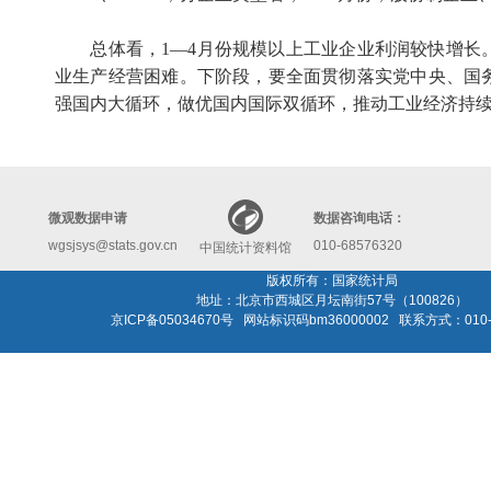
总体看，
1
—
4
月份规模以上工业企业利润较快增长
业生产经营困难。下阶段，要全面贯彻落实党中央、国
强国内大循环，做优国内国际双循环，推动工业经济持
微观数据申请
数据咨询电话：
wgsjsys@stats.gov.cn
010-68576320
中国统计资料馆
版权所有：国家统计局
地址：北京市西城区月坛南街57号（100826）
京ICP备05034670号 网站标识码bm36000002 联系方式：010-6