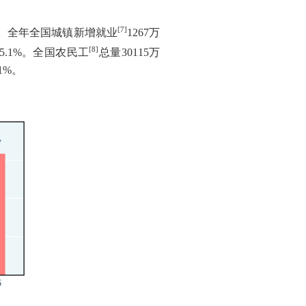
[7]
。全年全国城镇新增就业
1267
万
[8]
5.1%
。全国农民工
总量
30115
万
.1%
。