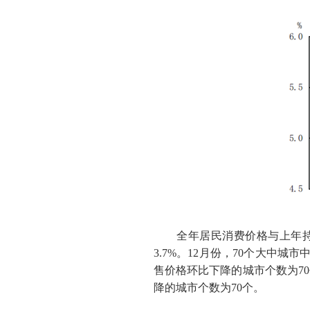
全年居民消费价格与上年持
3.7%
。
12
月份，
70
个大中城市
售价格环比下降的城市个数为
70
降的城市个数为
70
个。