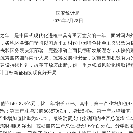
国家统计局
2026年2月28日
官之年，是中国式现代化进程中具有重要意义的一年。面对国内
下，各地区各部门坚持以习近平新时代中国特色社会主义思想为
中央和国务院决策部署，完整准确全面贯彻新发展理念，加快构
，统筹国内国际两个大局，统筹发展和安全，实施更加积极有为
系建设持续推进，改革开放迈出新步伐，重点领域风险化解取得
斗目标新征程实现良好开局。
[2]
值
1401879
亿元，比上年增长
5.0%
。其中，第一产业增加值
93
.5%
；第三产业增加值
808879
亿元，增长
5.4%
。第一产业增加值
产业增加值比重为
57.7%
。最终消费支出拉动国内生产总值增长
2
货物和服务净出口拉动国内生产总值增长
1.6
个百分点。分季度