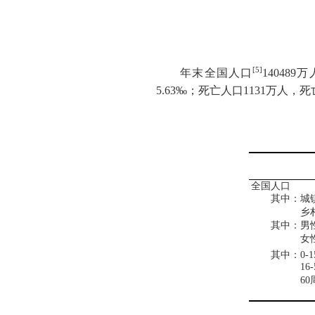
[5]
年末全国人口
140489
万
5.63
‰；死亡人口
1131
万人，死
全国人口
其中：城
乡
其中：男
女
其中：
0-1
16-
60
其