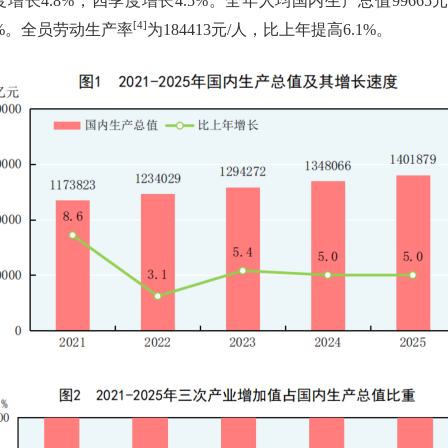
度增长
4.8%
，四季度增长
4.5%
。全年人均国内生产总值
99665
[4]
%
。全员劳动生产率
为
184413
元
/
人，比上年提高
6.1%
。