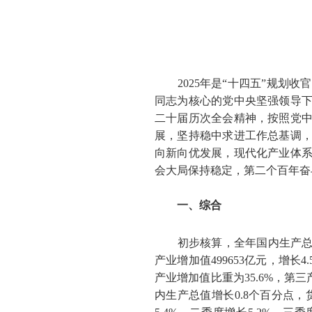
2025
年是“十四五”规划收
同志为核心的党中央坚强领导
二十届历次全会精神，按照党
展，坚持稳中求进工作总基调
向新向优发展，现代化产业体
会大局保持稳定，第二个百年奋
一、综合
初步核算，全年国内生产总
产业增加值
499653
亿元，增长
4
产业增加值比重为
35.6%
，第三
内生产总值增长
0.8
个百分点，