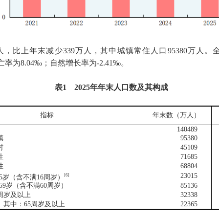
人，比上年末减少
339
万人，其中城镇常住人口
95380
万人。
亡率为
8.04
‰；自然增长率为
-2.41
‰。
表
1
2025
年年末人口数及其构成
指标
年末数（万人）
140489
镇
95380
村
45109
性
71685
性
68804
23015
6
[
]
5
岁（含不满
16
周岁）
59
岁（含不满
60
周岁）
85136
周岁及以上
32338
中：
65
周岁及以上
22365