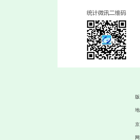
版
地
京
网