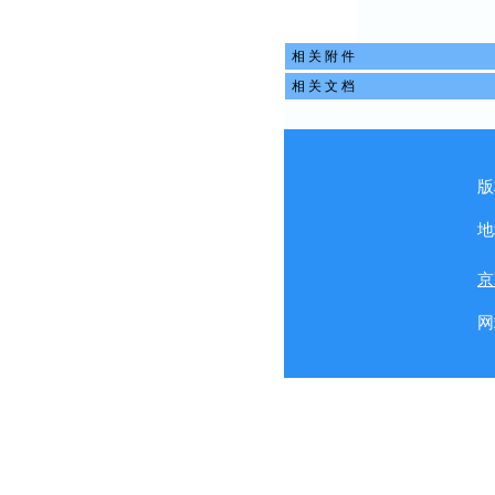
相 关 附 件
相 关 文 档
版
地
京
网