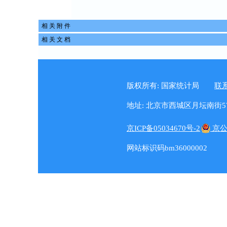
相 关 附 件
相 关 文 档
版权所有: 国家统计局
联
地址: 北京市西城区月坛南街57号 
京ICP备05034670号-2
京公
网站标识码bm36000002