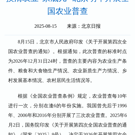
国农业普查
2025-08-15
来源：北京日报
8
月
15
日，北京市人民政府印发《关于开展第四次全
国农业普查的通知》。根据通知，此次普查的标准时点
为
2026
年
12
月
31
日
24
时，普查的主要内容为农业生产条
件、粮食和大食物生产情况、农业新质生产力情况、乡
村发展基本情况、农村居民生活情况等。
根据《全国农业普查条例》规定，农业普查每
10
年
进行一次，分别在逢
6
的年份实施。我国曾先后于
1996
年、
2006
年和
2016
年分别开展了三次农业普查。
2025
年
6
月
2
日，国务院印发《关于开展第四次全国农业普查的通
知》（国发〔
2025
〕
9
号），决定于
2026
年开展第四次全