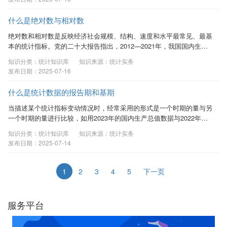
利用变异系数可以衡量我国不同地区、不
同领域经济社会发展的水平差距程度及其
什么是绝对数与相对数
变化趋势，为制定地区协调发展战略提供
统计依据。变异系数在分析观察值的差异
绝对数和相对数是反映经济社会规模、结构、速度和水平最常见、最基
性和异质性方面具有重要作用。 一、什么
本的统计指标。党的二十大报告指出，2012—2021年，我国国内生产
是变异系数 变异系数是测度数据变异程度
总值从54万亿元增长到114万亿元，经济总量占世界经济的比重达
知识分类：统计知识库
知识来源：统计实务
的相对统计量，用于比较平均数不同的两
18.5％，提高7.2个百分点。报告通过对绝对数和相对数的综合运用，
发布日期：2025-07-16
个或多个样本数据的变异程度，是标准差
直观地展示了我国经济实力的历史性跃升。 一、绝对数 （一）绝对数
与其平均值之比。又可称离散系数、标准
的基本概念 绝对数又称绝对指标或总量指标，是反映社会经济现象
什么是统计数据的报告期和基期
差系数。 二、...
总体规模或水平的统计指标，其具体数值表现为绝对数。一方面，绝对
数可用于揭示总体数量绝对规模和水平，...
当描述某个统计指标变动情况时，经常采用的形式是一个时期的量与另
一个时期的量进行比较，如用2023年的国内生产总值数据与2022年数
据相对比，就产生了报告期和基期的概念。 一、基期 基期：基是指统
知识分类：统计知识库
知识来源：统计实务
计基数，即制定一个日期作为参考标准。基期是一个基础期、起始期的
发布日期：2025-07-14
概念，是一开始作为基准的时期。可以是本年、也可以是若干年前的任
何日期。使用基期概念是为了将开始时间定位，作为对比基准，基期相
当于一个对照组。比如想要知道2023年的发展情况，就需要一个对比基
1
2
3
4
5
下一页
准，这个对比基准就是基期。...
服务平台