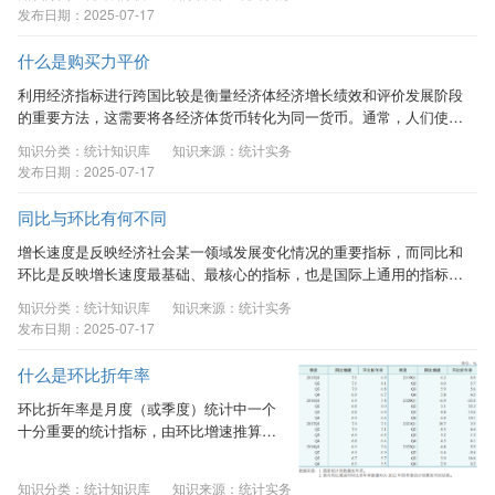
察所取得的数据。它主要反映研究对象随
发布日期：2025-07-17
时间的变化状态或程度，寻找研究对象的
历史发展规律。如改革开放以来我国国内
什么是购买力平价
生产总值（GDP）数据、人口总量数据、
利用经济指标进行跨国比较是衡量经济体经济增长绩效和评价发展阶段
居民人均可支配收入数据等。 2．截面数
的重要方法，这需要将各经济体货币转化为同一货币。通常，人们使用
据（...
官方汇率将各经济体货币转化为同一货币。但一些经济学家认为，汇率
知识分类：统计知识库
知识来源：统计实务
易受国际资本流动、宏观经济波动的影响，只体现了不同经济体可贸易
发布日期：2025-07-17
品间的比价关系，未能消除经济体间价格水平差异，利用汇率进行国际
比较在一定程度上扭曲了比较结果。为克服汇率作为货币转换因子的弊
同比与环比有何不同
端，经济学家发明了“购买力平价（Purchasing Power Parity，简称
PPP）”这一指标。 一、...
增长速度是反映经济社会某一领域发展变化情况的重要指标，而同比和
环比是反映增长速度最基础、最核心的指标，也是国际上通用的指标。
在统计中，同比和环比通常是同比变化率和环比变化率的简称，用于表
知识分类：统计知识库
知识来源：统计实务
示某一事物在对比期内发展变化的方向和程度。 一、同比基本概念 同
发布日期：2025-07-17
比是以上年同期为基期相比较，即本期某一时间段（点）与上年某一时
间段（点）相比，可以理解为今年第n月与去年第n月的比较。如，2022
什么是环比折年率
年12月份与2021年12月份相比较，2022年上半年与2021年上半年相比
较就是同比。...
环比折年率是月度（或季度）统计中一个
十分重要的统计指标，由环比增速推算得
到，用于反映经济现象的发展速度与趋势
变化。与同比增速相比，环比折年率对趋
知识分类：统计知识库
知识来源：统计实务