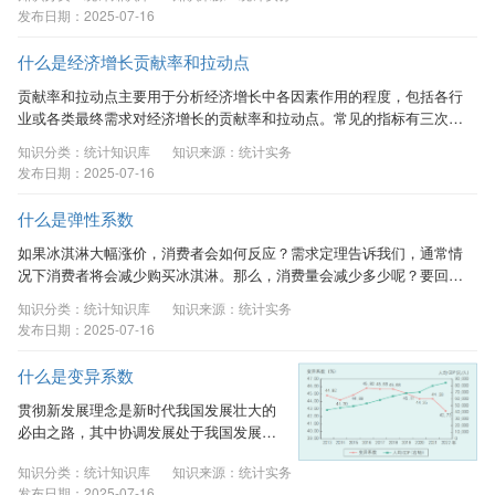
况，还可以用它进行不同组数据的比较，得出组与组之间的差别。统计
发布日期：2025-07-16
学上的平均数有数值平均数和位置平均数，前者包括算术平均数和几何
平均数，后者包括中位数、众数。日常应用中，以“平均数”指代数值平
什么是经济增长贡献率和拉动点
均数，“中位数”作为位置平均数应用较多。 一、平均数 （一）算术平均
数 算术平均数分为简单算术平均数、加权算术平均数。 1．...
贡献率和拉动点主要用于分析经济增长中各因素作用的程度，包括各行
业或各类最终需求对经济增长的贡献率和拉动点。常见的指标有三次产
业对经济增长的贡献率和拉动点，三大需求对经济增长的贡献率和拉动
知识分类：统计知识库
知识来源：统计实务
点。 一、贡献率和拉动点的计算方法 贡献率可利用各行业不变价增加
发布日期：2025-07-16
值的增量或各最终需求项的不变价增量除以当期GDP的不变价增量计算
得到，用公式表示为： 其中，为当期某行业增加值或某项最终需求的
什么是弹性系数
不变价绝对额，为上年同期某行业增加值或某项最终需求的不变价绝对
额，和分别为当期与上年同期GDP不变价绝对额。...
如果冰淇淋大幅涨价，消费者会如何反应？需求定理告诉我们，通常情
况下消费者将会减少购买冰淇淋。那么，消费量会减少多少呢？要回答
这个问题就需要用到弹性的概念。 一、弹性的概念 弹性，是一个经济
知识分类：统计知识库
知识来源：统计实务
学名词，由英国近代经济学家、新古典学派创始人阿尔弗雷德•马歇尔
发布日期：2025-07-16
（Alfred Marshall）提出，是指一个变量相对于另一个变量发生的一定
比例改变的属性，也就是一个变量对另一个变量变化的反应程度。 弹
什么是变异系数
性系数则是对弹性大小进行衡量的指标，表示两个变量变动情况的依存
关系。 二、计算方法 假定有两个变量X和Y，...
贯彻新发展理念是新时代我国发展壮大的
必由之路，其中协调发展处于我国发展全
局的重要位置，必须坚持统筹兼顾、综合
知识分类：统计知识库
知识来源：统计实务
平衡，积极推动各地区各领域全面发展。
发布日期：2025-07-16