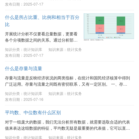
势变化灵敏度更高，在统计分析、趋势预
发布日期：2025-07-17
测等领域有着广泛应用。 一、环比折年率
的基本概念 在月度或季度统计中，统计指
什么是所占比重、比例和相当于百分
标的增长速度按照对比基期不同，可以分
比
为同比增速和环比增速。同比增速的对比
基期是上年同期，环比增速的对比基期是
开展统计分析不仅要看总量数据，更要看
相邻的上一个时期。环比折年率的含义
各个分项数据之间的关系。通过分析部分
是，如果按当月或者当季环比速度增长，
之间、部分与总量之间的数量关系，来研
知识分类：统计知识库
知识来源：统计实务
在未来一年中这一指标的增长趋势。
究数据之间的协调性和平衡性，从而更好
发布日期：2025-07-17
二、...
更精准地分析数据。 一、所占比重的应用
所占比重是一个总体中各个部分的数量占
什么是存量与流量
总体数量的百分比，主要用于反映总体的
构成。计算方式是：部分的数量除以总体
存量与流量是反映经济状况的两类指标，在统计和国民经济核算中得到
数量并乘以100％。例如，国内生产总值由
广泛运用。存量与流量之间既有密切联系，又有一定区别。 一、存量
第一、二、三产业构成，2022年我国第三
与流量的基本概念 存量是某一时点结存的量，体现了某一时点上持有
知识分类：统计知识库
知识来源：统计实务
产业增加值为642727亿元，国内生产总值
的经济价值或物量；流量是一段时期内累计发生的量，反映了一段时期
发布日期：2025-07-16
为1204724亿元，第三产业增加值占国内
内经济价值或物量的产生、转换、交换、转移和消失，体现一个时期内
生产总值的比重就是642727/...
经济价值或物量的变化。 二、存量与流量之间的关系 存量与流量之间
平均数、中位数有什么区别
的关系可以概括为：期初存量与本期对应的流量之和形成期末存量。经
济运行过程中的许多流量都有与其直接对应的存量，...
对于一组庞大的数据，我们无法分析所有数据，就需要选取合适的代表
值来表达这组数据的特征，平均数无疑是最重要的代表值，它可以直
观、简明地表示数据情况。平均数不仅可以用来反映一组数据的一般情
知识分类：统计知识库
知识来源：统计实务