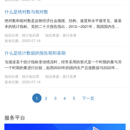
利用变异系数可以衡量我国不同地区、不
同领域经济社会发展的水平差距程度及其
什么是绝对数与相对数
变化趋势，为制定地区协调发展战略提供
统计依据。变异系数在分析观察值的差异
绝对数和相对数是反映经济社会规模、结构、速度和水平最常见、最基
性和异质性方面具有重要作用。 一、什么
本的统计指标。党的二十大报告指出，2012—2021年，我国国内生产
是变异系数 变异系数是测度数据变异程度
总值从54万亿元增长到114万亿元，经济总量占世界经济的比重达
知识分类：统计知识库
知识来源：统计实务
的相对统计量，用于比较平均数不同的两
18.5％，提高7.2个百分点。报告通过对绝对数和相对数的综合运用，
发布日期：2025-07-16
个或多个样本数据的变异程度，是标准差
直观地展示了我国经济实力的历史性跃升。 一、绝对数 （一）绝对数
与其平均值之比。又可称离散系数、标准
的基本概念 绝对数又称绝对指标或总量指标，是反映社会经济现象
什么是统计数据的报告期和基期
差系数。 二、...
总体规模或水平的统计指标，其具体数值表现为绝对数。一方面，绝对
数可用于揭示总体数量绝对规模和水平，...
当描述某个统计指标变动情况时，经常采用的形式是一个时期的量与另
一个时期的量进行比较，如用2023年的国内生产总值数据与2022年数
据相对比，就产生了报告期和基期的概念。 一、基期 基期：基是指统
知识分类：统计知识库
知识来源：统计实务
计基数，即制定一个日期作为参考标准。基期是一个基础期、起始期的
发布日期：2025-07-14
概念，是一开始作为基准的时期。可以是本年、也可以是若干年前的任
何日期。使用基期概念是为了将开始时间定位，作为对比基准，基期相
当于一个对照组。比如想要知道2023年的发展情况，就需要一个对比基
1
2
3
4
5
下一页
准，这个对比基准就是基期。...
服务平台