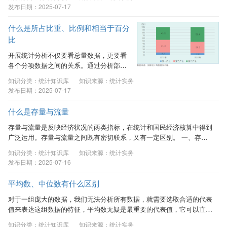
势变化灵敏度更高，在统计分析、趋势预
发布日期：2025-07-17
测等领域有着广泛应用。 一、环比折年率
的基本概念 在月度或季度统计中，统计指
什么是所占比重、比例和相当于百分
标的增长速度按照对比基期不同，可以分
比
为同比增速和环比增速。同比增速的对比
基期是上年同期，环比增速的对比基期是
开展统计分析不仅要看总量数据，更要看
相邻的上一个时期。环比折年率的含义
各个分项数据之间的关系。通过分析部分
是，如果按当月或者当季环比速度增长，
之间、部分与总量之间的数量关系，来研
知识分类：统计知识库
知识来源：统计实务
在未来一年中这一指标的增长趋势。
究数据之间的协调性和平衡性，从而更好
发布日期：2025-07-17
二、...
更精准地分析数据。 一、所占比重的应用
所占比重是一个总体中各个部分的数量占
什么是存量与流量
总体数量的百分比，主要用于反映总体的
构成。计算方式是：部分的数量除以总体
存量与流量是反映经济状况的两类指标，在统计和国民经济核算中得到
数量并乘以100％。例如，国内生产总值由
广泛运用。存量与流量之间既有密切联系，又有一定区别。 一、存量
第一、二、三产业构成，2022年我国第三
与流量的基本概念 存量是某一时点结存的量，体现了某一时点上持有
知识分类：统计知识库
知识来源：统计实务
产业增加值为642727亿元，国内生产总值
的经济价值或物量；流量是一段时期内累计发生的量，反映了一段时期
发布日期：2025-07-16
为1204724亿元，第三产业增加值占国内
内经济价值或物量的产生、转换、交换、转移和消失，体现一个时期内
生产总值的比重就是642727/...
经济价值或物量的变化。 二、存量与流量之间的关系 存量与流量之间
平均数、中位数有什么区别
的关系可以概括为：期初存量与本期对应的流量之和形成期末存量。经
济运行过程中的许多流量都有与其直接对应的存量，...
对于一组庞大的数据，我们无法分析所有数据，就需要选取合适的代表
值来表达这组数据的特征，平均数无疑是最重要的代表值，它可以直
观、简明地表示数据情况。平均数不仅可以用来反映一组数据的一般情
知识分类：统计知识库
知识来源：统计实务