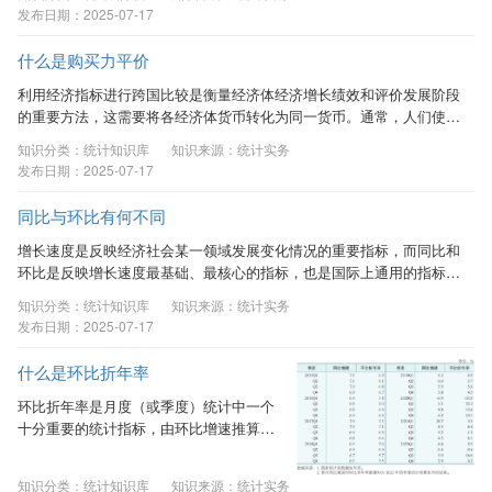
察所取得的数据。它主要反映研究对象随
发布日期：2025-07-17
时间的变化状态或程度，寻找研究对象的
历史发展规律。如改革开放以来我国国内
什么是购买力平价
生产总值（GDP）数据、人口总量数据、
利用经济指标进行跨国比较是衡量经济体经济增长绩效和评价发展阶段
居民人均可支配收入数据等。 2．截面数
的重要方法，这需要将各经济体货币转化为同一货币。通常，人们使用
据（...
官方汇率将各经济体货币转化为同一货币。但一些经济学家认为，汇率
知识分类：统计知识库
知识来源：统计实务
易受国际资本流动、宏观经济波动的影响，只体现了不同经济体可贸易
发布日期：2025-07-17
品间的比价关系，未能消除经济体间价格水平差异，利用汇率进行国际
比较在一定程度上扭曲了比较结果。为克服汇率作为货币转换因子的弊
同比与环比有何不同
端，经济学家发明了“购买力平价（Purchasing Power Parity，简称
PPP）”这一指标。 一、...
增长速度是反映经济社会某一领域发展变化情况的重要指标，而同比和
环比是反映增长速度最基础、最核心的指标，也是国际上通用的指标。
在统计中，同比和环比通常是同比变化率和环比变化率的简称，用于表
知识分类：统计知识库
知识来源：统计实务
示某一事物在对比期内发展变化的方向和程度。 一、同比基本概念 同
发布日期：2025-07-17
比是以上年同期为基期相比较，即本期某一时间段（点）与上年某一时
间段（点）相比，可以理解为今年第n月与去年第n月的比较。如，2022
什么是环比折年率
年12月份与2021年12月份相比较，2022年上半年与2021年上半年相比
较就是同比。...
环比折年率是月度（或季度）统计中一个
十分重要的统计指标，由环比增速推算得
到，用于反映经济现象的发展速度与趋势
变化。与同比增速相比，环比折年率对趋
知识分类：统计知识库
知识来源：统计实务