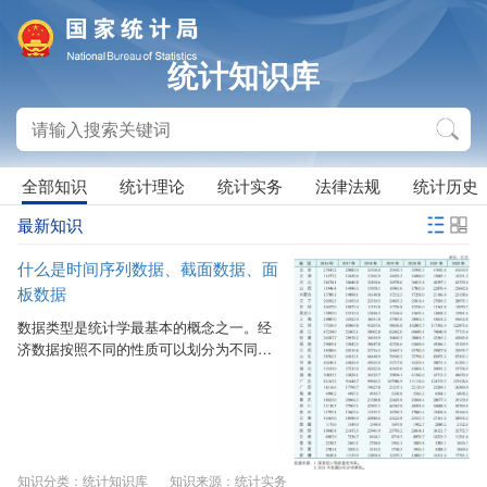
统计知识库
全部知识
统计理论
统计实务
法律法规
统计历史
最新知识
什么是时间序列数据、截面数据、面
板数据
数据类型是统计学最基本的概念之一。经
济数据按照不同的性质可以划分为不同的
数据类型。从时空维度来看，经济数据可
大致分为三种类型，分别是时间序列数
据、截面数据和面板数据。 一、时间序列
数据、截面数据、面板数据的定义 1．时
间序列数据（Time－series Data）：是指
对同一经济个体的变量在不同时间连续观
知识分类：统计知识库
知识来源：统计实务