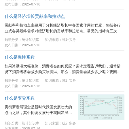
况，还可以用它进行不同组数据的比较，得出组与组之间的差别。统计
发布日期：2025-07-16
学上的平均数有数值平均数和位置平均数，前者包括算术平均数和几何
平均数，后者包括中位数、众数。日常应用中，以“平均数”指代数值平
什么是经济增长贡献率和拉动点
均数，“中位数”作为位置平均数应用较多。 一、平均数 （一）算术平均
数 算术平均数分为简单算术平均数、加权算术平均数。 1．...
贡献率和拉动点主要用于分析经济增长中各因素作用的程度，包括各行
业或各类最终需求对经济增长的贡献率和拉动点。常见的指标有三次产
业对经济增长的贡献率和拉动点，三大需求对经济增长的贡献率和拉动
知识分类：统计知识库
知识来源：统计实务
点。 一、贡献率和拉动点的计算方法 贡献率可利用各行业不变价增加
发布日期：2025-07-16
值的增量或各最终需求项的不变价增量除以当期GDP的不变价增量计算
得到，用公式表示为： 其中，为当期某行业增加值或某项最终需求的
什么是弹性系数
不变价绝对额，为上年同期某行业增加值或某项最终需求的不变价绝对
额，和分别为当期与上年同期GDP不变价绝对额。...
如果冰淇淋大幅涨价，消费者会如何反应？需求定理告诉我们，通常情
况下消费者将会减少购买冰淇淋。那么，消费量会减少多少呢？要回答
这个问题就需要用到弹性的概念。 一、弹性的概念 弹性，是一个经济
知识分类：统计知识库
知识来源：统计实务
学名词，由英国近代经济学家、新古典学派创始人阿尔弗雷德•马歇尔
发布日期：2025-07-16
（Alfred Marshall）提出，是指一个变量相对于另一个变量发生的一定
比例改变的属性，也就是一个变量对另一个变量变化的反应程度。 弹
什么是变异系数
性系数则是对弹性大小进行衡量的指标，表示两个变量变动情况的依存
关系。 二、计算方法 假定有两个变量X和Y，...
贯彻新发展理念是新时代我国发展壮大的
必由之路，其中协调发展处于我国发展全
局的重要位置，必须坚持统筹兼顾、综合
知识分类：统计知识库
知识来源：统计实务
平衡，积极推动各地区各领域全面发展。
发布日期：2025-07-16