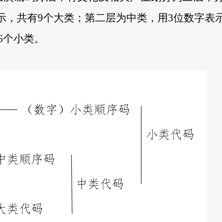
示，共有
9
个大类；第二层为中类，用
3
位数字表
6
个小类。