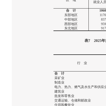
区 域
就业人
合 计
1060
东部地区
117
中部地区
837
西部地区
959
东北地区
917
表
7
2025
年
行 业
合 计
采矿业
制造业
电力、热力、燃气及水生产和供应
建筑业
批发和零售业
交通运输、仓储和邮政业
住宿和餐饮业