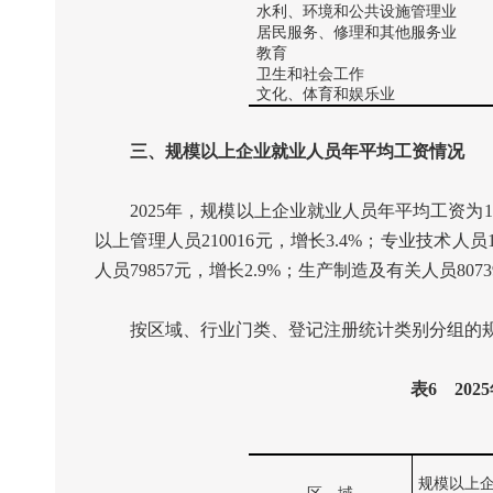
水利、环境和公共设施管理业
居民服务、修理和其他服务业
教育
卫生和社会工作
文化、体育和娱乐业
三、规模以上企业就业人员年平均工资情况
2025
年，规模以上企业就业人员年平均工资为
1
以上管理人员
210016
元，增长
3.4%
；专业技术人员
人员
79857
元，增长
2.9%
；生产制造及有关人员
8073
按区域、行业门类、登记注册统计类别分组的规
表
6
2025
规模以上