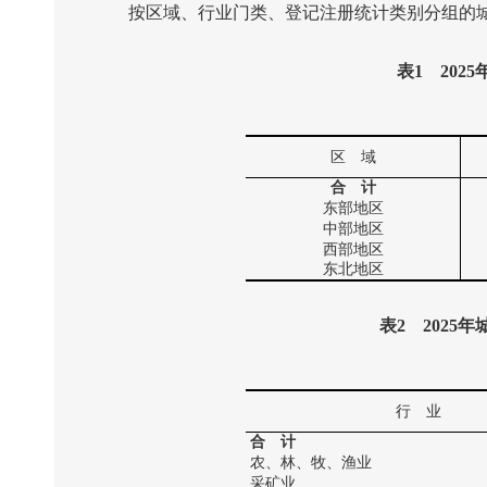
按区域、行业门类、登记注册统计类别分组的城
表
1
2025
区 域
合 计
东部地区
中部地区
西部地区
东北地区
表
2
2025
年
行 业
合 计
农、林、牧、渔业
采矿业