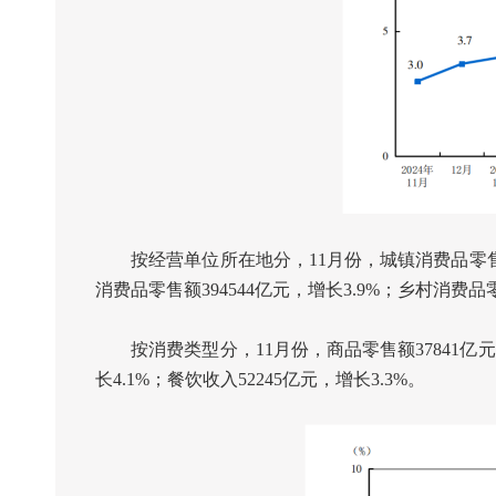
按经营单位所在地分，
11
月份，城镇消费品零
消费品零售额
394544
亿元，增长
3.9%
；乡村消费品
按消费类型分，
11
月份，商品零售额
37841
亿元
长
4.1%
；餐饮收入
52245
亿元，增长
3.3%
。