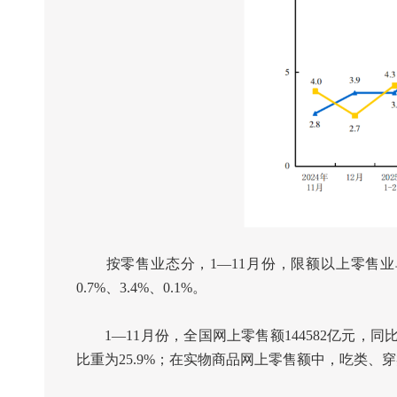
按零售业态分，
1
—
11
月份，限额以上零售业
0.7%
、
3.4%
、
0.1%
。
1
—
11
月份，全国网上零售额
144582
亿元，同
比重为
25.9%
；在实物商品网上零售额中，吃类、穿