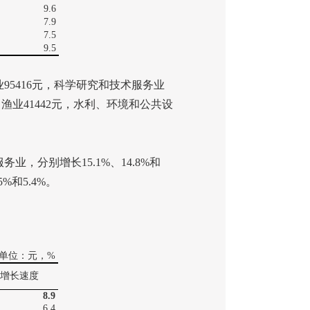
9.6
7.9
7.5
9.5
业
95416
元，科学研究和技术服务业
、渔业
41442
元，水利、环境和公共设
服务业，分别增长
15.1%
、
14.8%
和
.5%
和
5.4%
。
单位：元，
%
增长速度
8.9
6.4