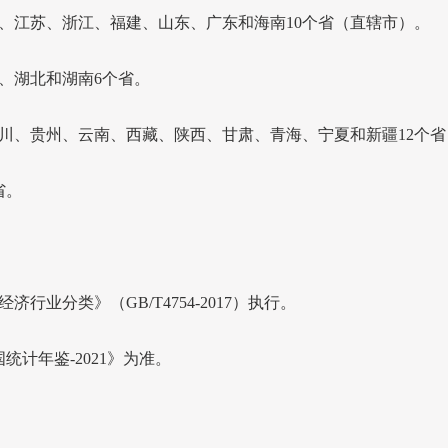
江苏、浙江、福建、山东、广东和海南
10
个省（直辖市）。
、湖北和湖南
6
个省。
、贵州、云南、西藏、陕西、甘肃、青海、宁夏和新疆
12
个省
省。
经济行业分类》（
GB/T4754-2017
）执行。
国统计年鉴
-2021
》为准。