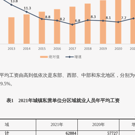
均工资由高到低依次是东部、西部、中部和东北地区，分别为
和
9.5%
。
表
1
2021
年城镇私营单位分区域就业人员年平均工资
 域
2021
年
2020
年
 计
62884
57727