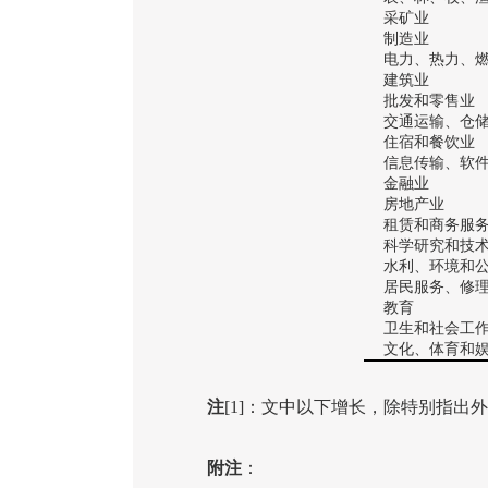
采矿业
制造业
电力、热力、
建筑业
批发和零售业
交通运输、仓
住宿和餐饮业
信息传输、软
金融业
房地产业
租赁和商务服
科学研究和技
水利、环境和
居民服务、修
教育
卫生和社会工
文化、体育和
注
[1]
：文中以下增长，除特别指出外
附注
：