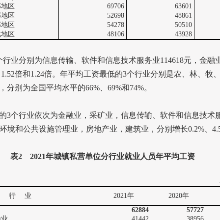
部地区
69706
63601
部地区
52698
48861
部地区
54278
50510
北地区
48106
43928
个行业分别为信息传输、软件和信息技术服务业
114618
元，金融
、
1.52
倍和
1.24
倍。年平均工资最低的
3
个行业分别是农、林、牧
，分别为全国平均水平的
66%
、
69%
和
74%
。
的
3
个行业依次为金融业，采矿业，信息传输、软件和信息技术
环境和公共设施管理业，房地产业，建筑业，分别增长
0.2%
、
4
表
2
2021
年城镇私营单位分行业就业人员年平均工资
行
业
2021
年
2020
年
62884
57727
渔业
41442
38956