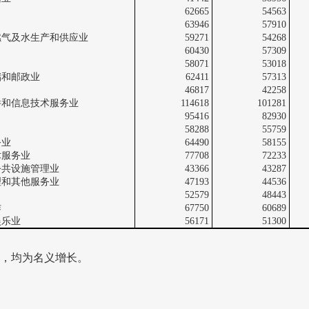
62665
54563
63946
57910
燃气及水生产和供应业
59271
54268
60430
57309
58071
53018
储和邮政业
62411
57313
46817
42258
件和信息技术服务业
114618
101281
95416
82930
58288
55759
务业
64490
58155
术服务业
77708
72233
公共设施管理业
43366
43287
理和其他服务业
47193
44536
52579
48443
作
67750
60689
娱乐业
56171
51300
，均为名义增长。