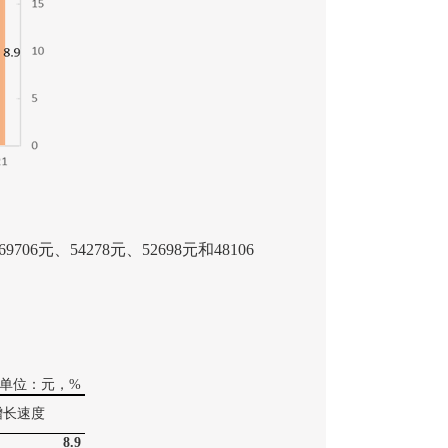
69706
元、
54278
元、
52698
元和
48106
单位：元，
%
增长速度
8.9