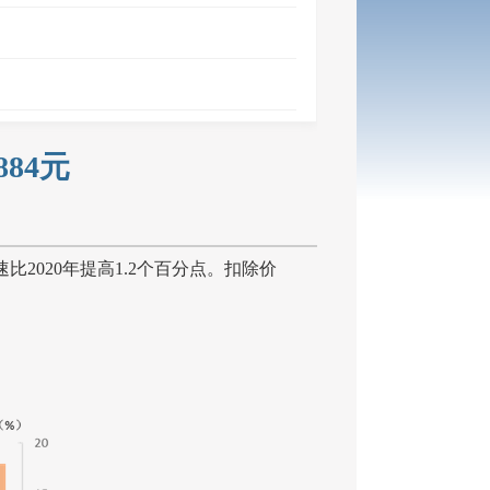
84元
速比
2020
年提高
1.2
个百分点。扣除价