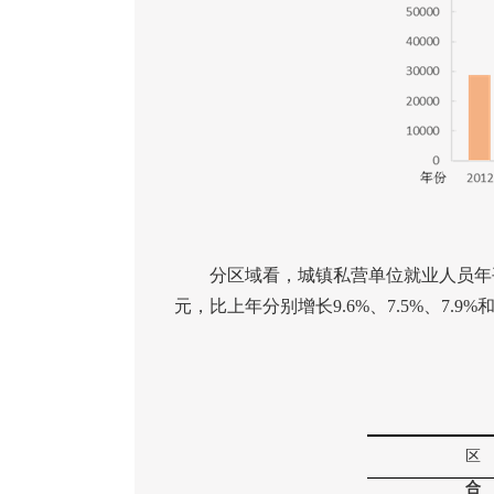
分区域看，城镇私营单位就业人员年平
元，比上年分别增长
9.6%
、
7.5%
、
7.9%
区
合