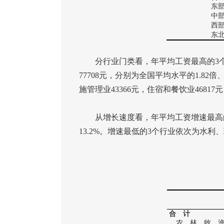
东
中
西
东
分行业门类看，年平均工资最高的
3
77708
元，分别为全国平均水平的
1.82
倍
施管理业
43366
元，住宿和餐饮业
46817
元
从增长速度看，年平均工资增速最高
13.2%
。增速最低的
3
个行业依次为水利、
合 计
农、林、牧、