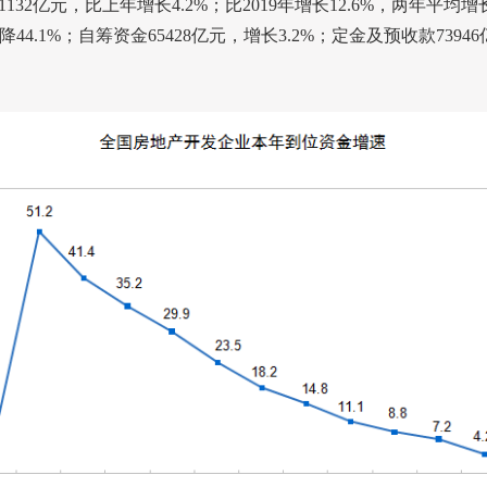
1132
亿元，比上年增长
4.2%
；比
2019
年增长
12.6%
，两年平均增
降
44.1%
；自筹资金
65428
亿元，增长
3.2%
；定金及预收款
73946