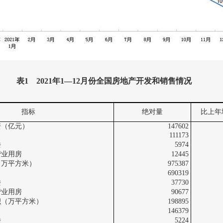
表
1
2021
年
1
—
12
月份全国房地产开发和销售情况
指标
绝对量
比上年
资（亿元）
147602
111173
楼
5974
用房
12445
（万平方米）
975387
690319
楼
37730
用房
90677
积（万平方米）
198895
146379
楼
5224