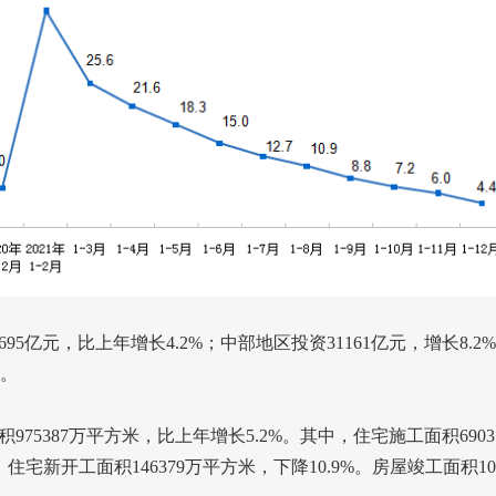
695
亿元，比上年增长
4.2%
；中部地区投资
31161
亿元，增长
8.2%
。
积
975387
万平方米，比上年增长
5.2%
。其中，住宅施工面积
6903
，住宅新开工面积
146379
万平方米，下降
10.9%
。房屋竣工面积
10