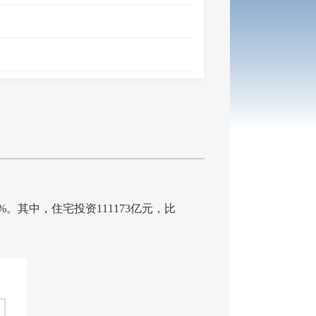
7%
。其中，住宅投资
111173
亿元，比