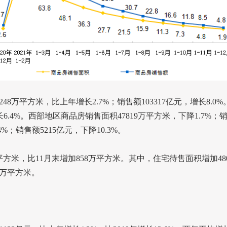
248
万平方米，比上年增长
2.7%
；销售额
103317
亿元，增长
8.0%
长
6.4%
。西部地区商品房销售面积
47819
万平方米，下降
1.7%
；
4%
；销售额
5215
亿元，下降
10.3%
。
平方米，比
11
月末增加
858
万平方米。其中，住宅待售面积增加
48
万平方米。