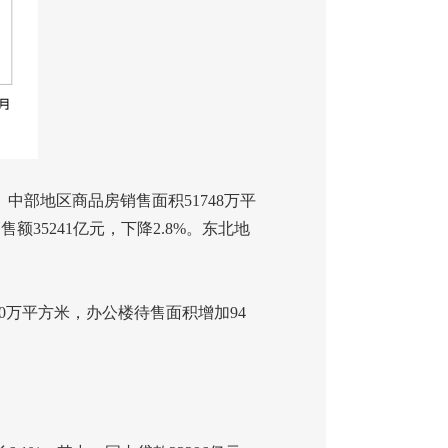
。中部地区商品房销售面积
51748
万平
销售额
35241
亿元，下降
2.8%
。东北地
0
万平方米，办公楼待售面积增加
94